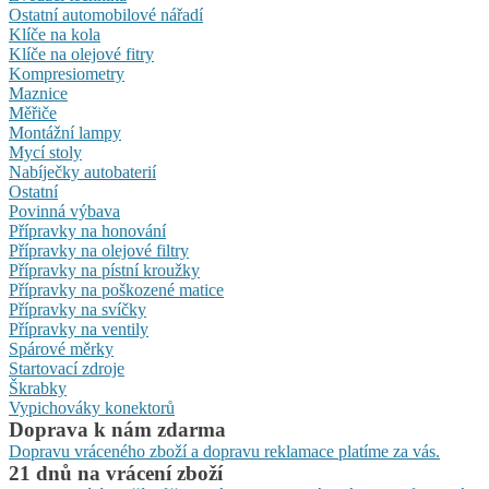
Ostatní automobilové nářadí
Klíče na kola
Klíče na olejové fitry
Kompresiometry
Maznice
Měřiče
Montážní lampy
Mycí stoly
Nabíječky autobaterií
Ostatní
Povinná výbava
Přípravky na honování
Přípravky na olejové filtry
Přípravky na pístní kroužky
Přípravky na poškozené matice
Přípravky na svíčky
Přípravky na ventily
Spárové měrky
Startovací zdroje
Škrabky
Vypichováky konektorů
Doprava k nám zdarma
Dopravu vráceného zboží a dopravu reklamace platíme za vás.
21 dnů na vrácení zboží