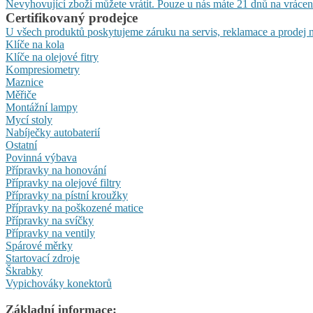
Nevyhovující zboží můžete vrátit. Pouze u nás máte 21 dnů na vrácen
Certifikovaný prodejce
U všech produktů poskytujeme záruku na servis, reklamace a prodej n
Klíče na kola
Klíče na olejové fitry
Kompresiometry
Maznice
Měřiče
Montážní lampy
Mycí stoly
Nabíječky autobaterií
Ostatní
Povinná výbava
Přípravky na honování
Přípravky na olejové filtry
Přípravky na pístní kroužky
Přípravky na poškozené matice
Přípravky na svíčky
Přípravky na ventily
Spárové měrky
Startovací zdroje
Škrabky
Vypichováky konektorů
Základní informace: