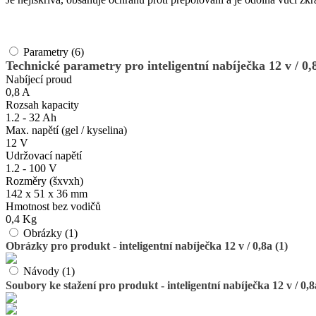
Parametry (6)
Technické parametry pro inteligentní nabíječka 12 v / 0,
Nabíjecí proud
0,8 A
Rozsah kapacity
1.2 - 32 Ah
Max. napětí (gel / kyselina)
12 V
Udržovací napětí
1.2 - 100 V
Rozměry (šxvxh)
142 x 51 x 36 mm
Hmotnost bez vodičů
0,4 Kg
Obrázky (1)
Obrázky pro produkt - inteligentní nabíječka 12 v / 0,8a (1)
Návody (1)
Soubory ke stažení pro produkt - inteligentní nabíječka 12 v / 0,8