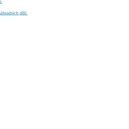
í.
áhradních dílů.