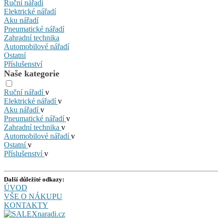
Ruční nářadí
Elektrické nářadí
Aku nářadí
Pneumatické nářadí
Zahradní technika
Automobilové nářadí
Ostatní
Příslušenství
Naše kategorie
Ruční nářadí
v
Elektrické nářadí
v
Aku nářadí
v
Pneumatické nářadí
v
Zahradní technika
v
Automobilové nářadí
v
Ostatní
v
Příslušenství
v
Další důležité odkazy:
ÚVOD
VŠE O NÁKUPU
KONTAKTY