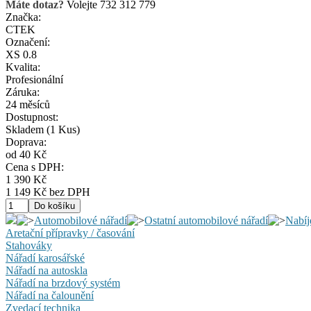
Máte dotaz?
Volejte 732 312 779
Značka:
CTEK
Označení:
XS 0.8
Kvalita:
Profesionální
Záruka:
24 měsíců
Dostupnost:
Skladem
(1 Kus)
Doprava:
od 40 Kč
Cena s DPH:
1 390 Kč
1 149 Kč bez DPH
Automobilové nářadí
Ostatní automobilové nářadí
Nabíj
Aretační přípravky / časování
Stahováky
Nářadí karosářské
Nářadí na autoskla
Nářadí na brzdový systém
Nářadí na čalounění
Zvedací technika