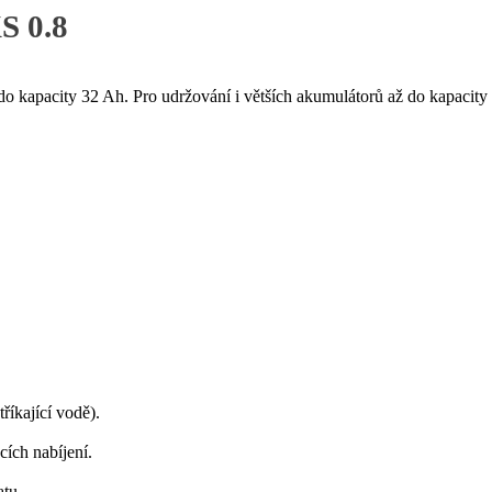
XS 0.8
o kapacity 32 Ah. Pro udržování i větších akumulátorů až do kapacity
říkající vodě).
cích nabíjení.
atu.