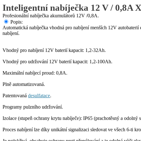
Inteligentní nabíječka 12 V / 0,8A 
Profesionální nabíječka akumulátorů 12V /0,8A.
Popis:
Automatická nabíječka vhodná pro nabíjení menších 12V autobaterií d
nabíjení.
Vhodný pro nabíjení 12V baterií kapacit: 1,2-32Ah.
Vhodný pro udržování 12V baterií kapacit: 1,2-100Ah.
Maximální nabíjecí proud: 0,8A.
Plně automatizovaná.
Patentovaná
desulfatace
.
Programy pulzního udržování.
Izolace (stupeň ochrany krytu nabíječe): IP65 (prachotěsný a odolný st
Proces nabíjení lze díky unikátní signalizaci sledovat ve všech 6-ti kro
Je nejiskřivá, obsahuje ochranu proti přepólování a je odolná vůči zkr