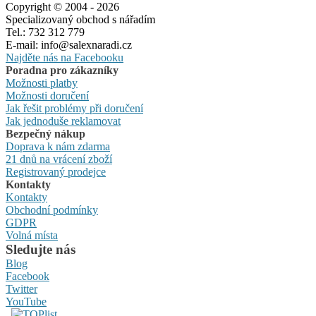
Copyright © 2004 - 2026
Specializovaný obchod s nářadím
Tel.: 732 312 779
E-mail: info@salexnaradi.cz
Najděte nás na Facebooku
Poradna pro zákazníky
Možnosti platby
Možnosti doručení
Jak řešit problémy při doručení
Jak jednoduše reklamovat
Bezpečný nákup
Doprava k nám zdarma
21 dnů na vrácení zboží
Registrovaný prodejce
Kontakty
Kontakty
Obchodní podmínky
GDPR
Volná místa
Sledujte nás
Blog
Facebook
Twitter
YouTube
,