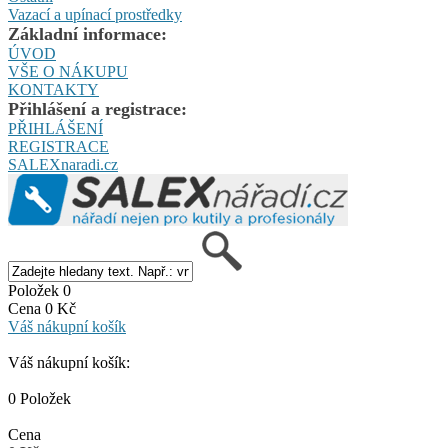
Vazací a upínací prostředky
Základní informace:
ÚVOD
VŠE O NÁKUPU
KONTAKTY
Přihlášení a registrace:
PŘIHLÁŠENÍ
REGISTRACE
SALEXnaradi.cz
Položek 0
Cena 0 Kč
Váš nákupní košík
Váš nákupní košík:
0 Položek
Cena