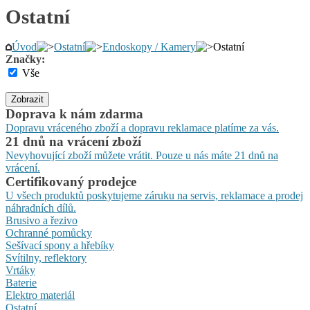
Ostatní
Úvod
Ostatní
Endoskopy / Kamery
Ostatní
Značky:
Vše
Zobrazit
Doprava k nám zdarma
Dopravu vráceného zboží a dopravu reklamace platíme za vás.
21 dnů na vrácení zboží
Nevyhovující zboží můžete vrátit. Pouze u nás máte 21 dnů na
vrácení.
Certifikovaný prodejce
U všech produktů poskytujeme záruku na servis, reklamace a prodej
náhradních dílů.
Brusivo a řezivo
Ochranné pomůcky
Sešívací spony a hřebíky
Svítilny, reflektory
Vrtáky
Baterie
Elektro materiál
Ostatní