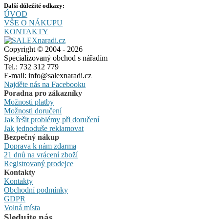
Další důležité odkazy:
ÚVOD
VŠE O NÁKUPU
KONTAKTY
Copyright © 2004 - 2026
Specializovaný obchod s nářadím
Tel.: 732 312 779
E-mail: info@salexnaradi.cz
Najděte nás na Facebooku
Poradna pro zákazníky
Možnosti platby
Možnosti doručení
Jak řešit problémy při doručení
Jak jednoduše reklamovat
Bezpečný nákup
Doprava k nám zdarma
21 dnů na vrácení zboží
Registrovaný prodejce
Kontakty
Kontakty
Obchodní podmínky
GDPR
Volná místa
Sledujte nás