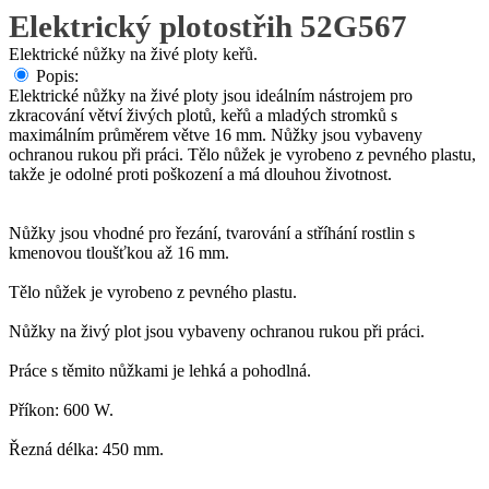
Elektrický plotostřih 52G567
Elektrické nůžky na živé ploty keřů.
Popis:
Elektrické nůžky na živé ploty jsou ideálním nástrojem pro
zkracování větví živých plotů, keřů a mladých stromků s
maximálním průměrem větve 16 mm. Nůžky jsou vybaveny
ochranou rukou při práci. Tělo nůžek je vyrobeno z pevného plastu,
takže je odolné proti poškození a má dlouhou životnost.
Nůžky jsou vhodné pro řezání, tvarování a stříhání rostlin s
kmenovou tloušťkou až 16 mm.
Tělo nůžek je vyrobeno z pevného plastu.
Nůžky na živý plot jsou vybaveny ochranou rukou při práci.
Práce s těmito nůžkami je lehká a pohodlná.
Příkon: 600 W.
Řezná délka: 450 mm.