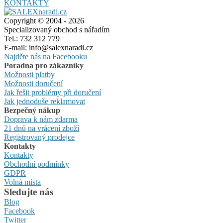
KONTAKTY
Copyright © 2004 - 2026
Specializovaný obchod s nářadím
Tel.: 732 312 779
E-mail: info@salexnaradi.cz
Najděte nás na Facebooku
Poradna pro zákazníky
Možnosti platby
Možnosti doručení
Jak řešit problémy při doručení
Jak jednoduše reklamovat
Bezpečný nákup
Doprava k nám zdarma
21 dnů na vrácení zboží
Registrovaný prodejce
Kontakty
Kontakty
Obchodní podmínky
GDPR
Volná místa
Sledujte nás
Blog
Facebook
Twitter