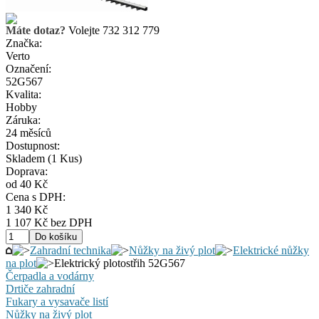
Máte dotaz?
Volejte 732 312 779
Značka:
Verto
Označení:
52G567
Kvalita:
Hobby
Záruka:
24 měsíců
Dostupnost:
Skladem
(1 Kus)
Doprava:
od 40 Kč
Cena s DPH:
1 340 Kč
1 107 Kč bez DPH
Zahradní technika
Nůžky na živý plot
Elektrické nůžky
na plot
Elektrický plotostřih 52G567
Čerpadla a vodárny
Drtiče zahradní
Fukary a vysavače listí
Nůžky na živý plot