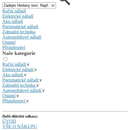
Ruční nářadí
Elektrické nářadí
Aku nářadí
Pneumatické nářadí
Zahradní technika
Automobilové nářadí
Ostatní
Příslušenství
Naše kategorie
Ruční nářadí
v
Elektrické nářadí
v
Aku nářadí
v
Pneumatické nářadí
v
Zahradní technika
v
Automobilové nářadí
v
Ostatní
v
Příslušenství
v
Další důležité odkazy:
ÚVOD
VŠE O NÁKUPU