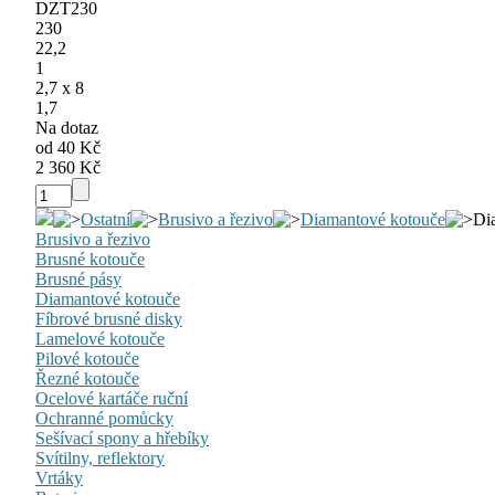
DZT230
230
22,2
1
2,7 x 8
1,7
Na dotaz
od 40 Kč
2 360 Kč
Ostatní
Brusivo a řezivo
Diamantové kotouče
Di
Brusivo a řezivo
Brusné kotouče
Brusné pásy
Diamantové kotouče
Fíbrové brusné disky
Lamelové kotouče
Pilové kotouče
Řezné kotouče
Ocelové kartáče ruční
Ochranné pomůcky
Sešívací spony a hřebíky
Svítilny, reflektory
Vrtáky