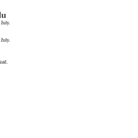
lu
 žuly.
 žuly.
otě.