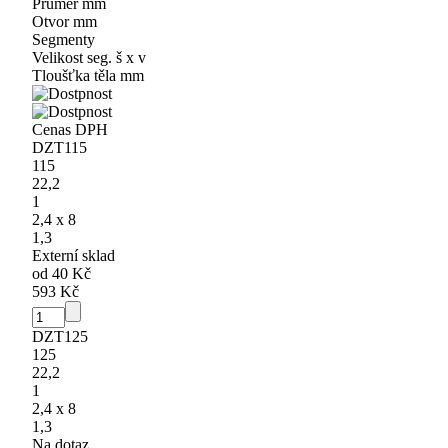
Průměr
mm
Otvor
mm
Segmenty
Velikost seg.
š x v
Tloušťka těla
mm
Cena
s DPH
DZT115
115
22,2
1
2,4 x 8
1,3
Externí sklad
od 40 Kč
593 Kč
DZT125
125
22,2
1
2,4 x 8
1,3
Na dotaz