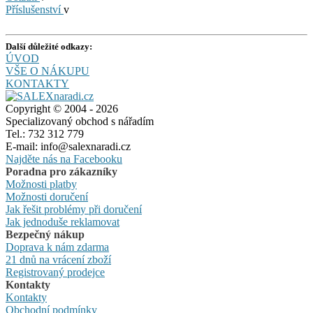
Příslušenství
v
Další důležité odkazy:
ÚVOD
VŠE O NÁKUPU
KONTAKTY
Copyright © 2004 - 2026
Specializovaný obchod s nářadím
Tel.: 732 312 779
E-mail: info@salexnaradi.cz
Najděte nás na Facebooku
Poradna pro zákazníky
Možnosti platby
Možnosti doručení
Jak řešit problémy při doručení
Jak jednoduše reklamovat
Bezpečný nákup
Doprava k nám zdarma
21 dnů na vrácení zboží
Registrovaný prodejce
Kontakty
Kontakty
Obchodní podmínky