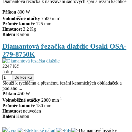
Diamantová řezačka k nařezávání sádrových spár a řezání kachliče
...
Příkon
800 W
-1
Volnoběžné otáčky
7500 min
Průměr kotouče
125 mm
Hmotnost
3,2 Kg
Balení
Karton
Diamantová řezačka dlaždic Osaki OSA-
279-8750K
2247 Kč
5 dny
Slouží k rychlému a přesnému řezání keramických obkladaček a
podlaho ...
Příkon
450 W
-1
Volnoběžné otáčky
2800 min
Průměr kotouče
180 mm
Hmotnost
neuveden
Balení
Karton
Úvod
Elektrické nářadí
Pily
Diamantové řezačky