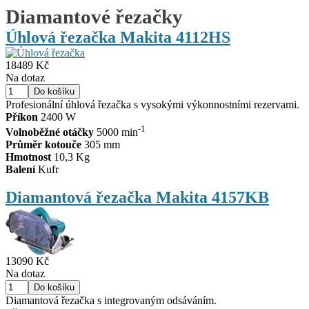
Diamantové řezačky
Úhlová řezačka Makita 4112HS
18489 Kč
Na dotaz
Profesionální úhlová řezačka s vysokými výkonnostními rezervami.
Příkon
2400 W
-1
Volnoběžné otáčky
5000 min
Průměr kotouče
305 mm
Hmotnost
10,3 Kg
Balení
Kufr
Diamantová řezačka Makita 4157KB
13090 Kč
Na dotaz
Diamantová řezačka s integrovaným odsáváním.