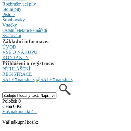
Rozbrušovací pily
Stolní pily
Pistole
Šroubováky
Vrtačky
Ostatní elektrické nářadí
Svařování
Základní informace:
ÚVOD
VŠE O NÁKUPU
KONTAKTY
Přihlášení a registrace:
PŘIHLÁŠENÍ
REGISTRACE
SALEXnaradi.cz
Položek 0
Cena 0 Kč
Váš nákupní košík
Váš nákupní košík: