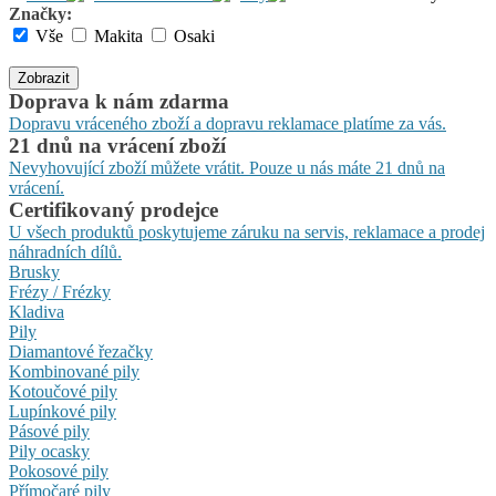
Značky:
Vše
Makita
Osaki
Zobrazit
Doprava k nám zdarma
Dopravu vráceného zboží a dopravu reklamace platíme za vás.
21 dnů na vrácení zboží
Nevyhovující zboží můžete vrátit. Pouze u nás máte 21 dnů na
vrácení.
Certifikovaný prodejce
U všech produktů poskytujeme záruku na servis, reklamace a prodej
náhradních dílů.
Brusky
Frézy / Frézky
Kladiva
Pily
Diamantové řezačky
Kombinované pily
Kotoučové pily
Lupínkové pily
Pásové pily
Pily ocasky
Pokosové pily
Přímočaré pily