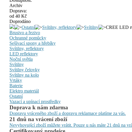
Dostupnost:
Archiv
Doprava:
od 40 Kč
Doprodáno
Ostatní
Svítilny, reflektory
Svítilny
CREE LED ruč
Brusivo a řezivo
Ochranné pomůcky
Sešívací spony a hřebíky
Svítilny, reflektory
LED reflektory
Noční světla
Svítilny
Svítilny čelovky
Svítilny na kolo
Vrtáky
Baterie
Elektro materiál
Ostatní
Vazací a upínací prostředky
Doprava k nám zdarma
Dopravu vráceného zboží a dopravu reklamace platíme za vás.
21 dnů na vrácení zboží
Nevyhovující zboží můžete vrátit. Pouze u nás máte 21 dnů na vrá
Certifikovaný prodejce