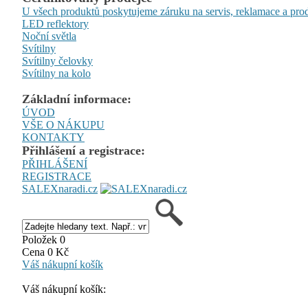
U všech produktů poskytujeme záruku na servis, reklamace a prod
LED reflektory
Noční světla
Svítilny
Svítilny čelovky
Svítilny na kolo
Základní informace:
ÚVOD
VŠE O NÁKUPU
KONTAKTY
Přihlášení a registrace:
PŘIHLÁŠENÍ
REGISTRACE
SALEXnaradi.cz
Položek 0
Cena 0 Kč
Váš nákupní košík
Váš nákupní košík: