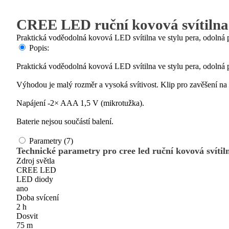
CREE LED ruční kovová svítiln
Praktická voděodolná kovová LED svítilna ve stylu pera, odolná p
Popis:
Praktická voděodolná kovová LED svítilna ve stylu pera, odolná pr
Výhodou je malý rozměr a vysoká svítivost. Klip pro zavěšení na
Napájení -2× AAA 1,5 V (mikrotužka).
Baterie nejsou součástí balení.
Parametry (7)
Technické parametry pro cree led ruční kovová svítil
Zdroj světla
CREE LED
LED diody
ano
Doba svícení
2 h
Dosvit
75 m