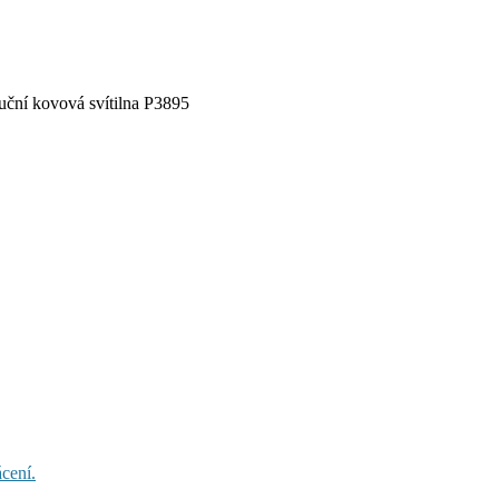
ní kovová svítilna P3895
cení.