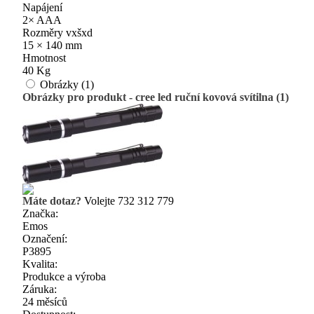
Napájení
2× AAA
Rozměry vxšxd
15 × 140 mm
Hmotnost
40 Kg
Obrázky (1)
Obrázky pro produkt - cree led ruční kovová svítilna (1)
Máte dotaz?
Volejte 732 312 779
Značka:
Emos
Označení:
P3895
Kvalita:
Produkce a výroba
Záruka:
24 měsíců