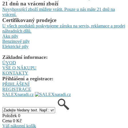
21 dnů na vrácení zboží
Nevyhovující zboží můžete vrátit. Pouze u nás máte 21 dnů na
vrácení.
Certifikovaný prodejce
U všech produktů poskytujeme záruku na servis, reklamace a prodej
náhradních dílů.
Aku pily
Benzinové pily
Elektrické pily
Základní informace:
ÚVOD
VŠE O NÁKUPU
KONTAKTY
Přihlášení a registrace:
PŘIHLÁŠENÍ
REGISTRACE
SALEXnaradi.cz
Položek 0
Cena 0 Kč
Váš nákupní košík