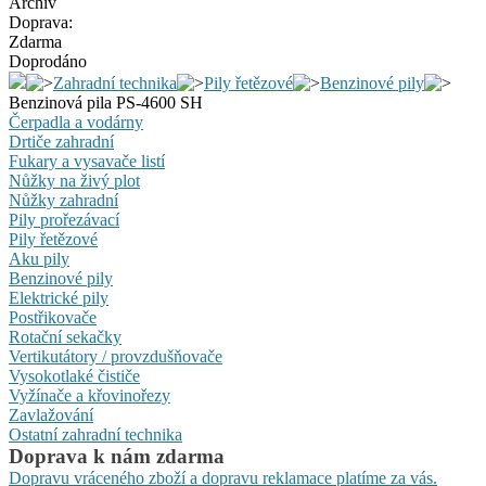
Archiv
Doprava:
Zdarma
Doprodáno
Zahradní technika
Pily řetězové
Benzinové pily
Benzinová pila PS-4600 SH
Čerpadla a vodárny
Drtiče zahradní
Fukary a vysavače listí
Nůžky na živý plot
Nůžky zahradní
Pily prořezávací
Pily řetězové
Aku pily
Benzinové pily
Elektrické pily
Postřikovače
Rotační sekačky
Vertikutátory / provzdušňovače
Vysokotlaké čističe
Vyžínače a křovinořezy
Zavlažování
Ostatní zahradní technika
Doprava k nám zdarma
Dopravu vráceného zboží a dopravu reklamace platíme za vás.