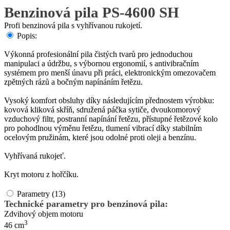
Benzinová pila PS-4600 SH
Profi benzinová pila s vyhřívanou rukojetí.
Popis:
Výkonná profesionální pila čistých tvarů pro jednoduchou
manipulaci a údržbu, s výbornou ergonomií, s antivibračním
systémem pro menší únavu při práci, elektronickým omezovačem
zpětných rázů a bočným napínáním řetězu.
Vysoký komfort obsluhy díky následujícím přednostem výrobku:
kovová kliková skříň, sdružená páčka sytiče, dvoukomorový
vzduchový filtr, postranní napínání řetězu, přístupné řetězové kolo
pro pohodlnou výměnu řetězu, tlumení vibrací díky stabilním
ocelovým pružinám, které jsou odolné proti oleji a benzínu.
Vyhřívaná rukojeť.
Kryt motoru z hořčíku.
Parametry (13)
Technické parametry pro benzinová pila:
Zdvihový objem motoru
3
46 cm