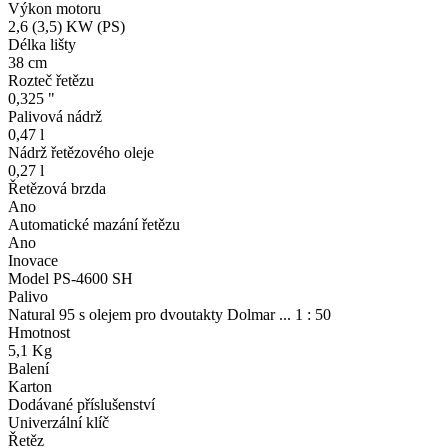
Výkon motoru
2,6 (3,5) KW (PS)
Délka lišty
38 cm
Rozteč řetězu
0,325 "
Palivová nádrž
0,47 l
Nádrž řetězového oleje
0,27 l
Řetězová brzda
Ano
Automatické mazání řetězu
Ano
Inovace
Model PS-4600 SH
Palivo
Natural 95 s olejem pro dvoutakty Dolmar ... 1 : 50
Hmotnost
5,1 Kg
Balení
Karton
Dodávané příslušenství
Univerzální klíč
Řetěz