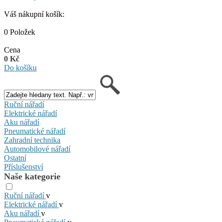
Váš nákupní košík:
0 Položek
Cena
0 Kč
Do košíku
Ruční nářadí
Elektrické nářadí
Aku nářadí
Pneumatické nářadí
Zahradní technika
Automobilové nářadí
Ostatní
Příslušenství
Naše kategorie
Ruční nářadí
v
Elektrické nářadí
v
Aku nářadí
v