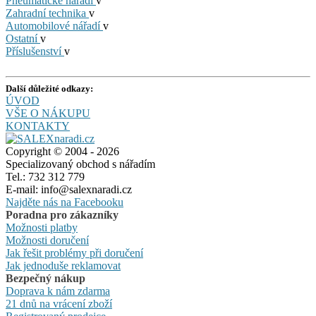
Pneumatické nářadí
v
Zahradní technika
v
Automobilové nářadí
v
Ostatní
v
Příslušenství
v
Další důležité odkazy:
ÚVOD
VŠE O NÁKUPU
KONTAKTY
Copyright © 2004 - 2026
Specializovaný obchod s nářadím
Tel.: 732 312 779
E-mail: info@salexnaradi.cz
Najděte nás na Facebooku
Poradna pro zákazníky
Možnosti platby
Možnosti doručení
Jak řešit problémy při doručení
Jak jednoduše reklamovat
Bezpečný nákup
Doprava k nám zdarma
21 dnů na vrácení zboží