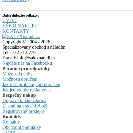
Další důležité odkazy:
ÚVOD
VŠE O NÁKUPU
KONTAKTY
Copyright © 2004 - 2026
Specializovaný obchod s nářadím
Tel.: 732 312 779
E-mail: info@salexnaradi.cz
Najděte nás na Facebooku
Poradna pro zákazníky
Možnosti platby
Možnosti doručení
Jak řešit problémy při doručení
Jak jednoduše reklamovat
Bezpečný nákup
Doprava k nám zdarma
21 dnů na vrácení zboží
Registrovaný prodejce
Kontakty
Kontakty
Obchodní podmínky
GDPR