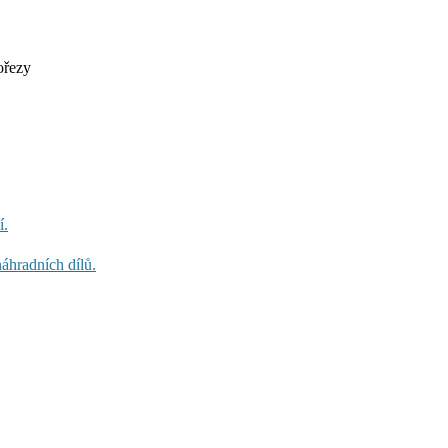
ořezy
í.
áhradních dílů.