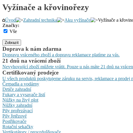
Vyžínače a křovinořezy
Úvod
Zahradní technika
Aku vyžínače
Vyžínače a křovin
Značky:
Vše
Zobrazit
Doprava k nám zdarma
Dopravu vráceného zboží a dopravu reklamace platíme za vás.
21 dnů na vrácení zboží
Nevyhovující zboží můžete vrátit. Pouze u nás máte 21 dnů na vrácen
Certifikovaný prodejce
U všech produktů poskytujeme záruku na servis, reklamace a prodej n
Čerpadla a vodárny
Drtiče zahradní
Fukary a vysavače listí
Nůžky na živý plot
Nůžky zahradní
Pily prořezávací
Pily řetězové
Postřikovače
Rotační sekačky
Vertikutátory / provzdušňovače