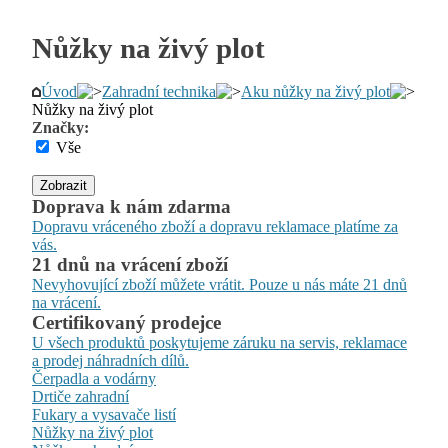
Nůžky na živý plot
Úvod
Zahradní technika
Aku nůžky na živý plot
Nůžky na živý plot
Značky:
Vše
Zobrazit
Doprava k nám zdarma
Dopravu vráceného zboží a dopravu reklamace platíme za
vás.
21 dnů na vrácení zboží
Nevyhovující zboží můžete vrátit. Pouze u nás máte 21 dnů
na vrácení.
Certifikovaný prodejce
U všech produktů poskytujeme záruku na servis, reklamace
a prodej náhradních dílů.
Čerpadla a vodárny
Drtiče zahradní
Fukary a vysavače listí
Nůžky na živý plot