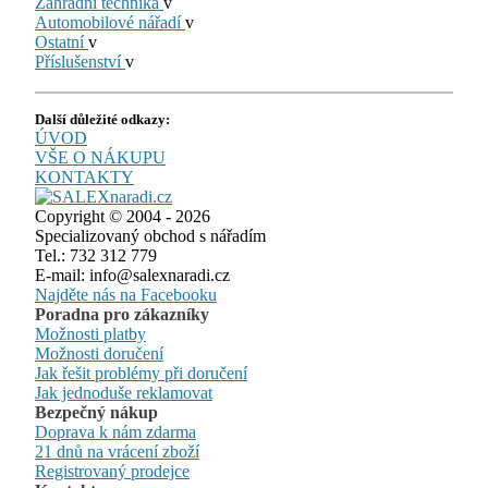
Zahradní technika
v
Automobilové nářadí
v
Ostatní
v
Příslušenství
v
Další důležité odkazy:
ÚVOD
VŠE O NÁKUPU
KONTAKTY
Copyright © 2004 - 2026
Specializovaný obchod s nářadím
Tel.: 732 312 779
E-mail: info@salexnaradi.cz
Najděte nás na Facebooku
Poradna pro zákazníky
Možnosti platby
Možnosti doručení
Jak řešit problémy při doručení
Jak jednoduše reklamovat
Bezpečný nákup
Doprava k nám zdarma
21 dnů na vrácení zboží
Registrovaný prodejce