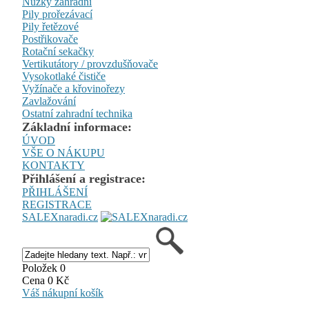
Nůžky zahradní
Pily prořezávací
Pily řetězové
Postřikovače
Rotační sekačky
Vertikutátory / provzdušňovače
Vysokotlaké čističe
Vyžínače a křovinořezy
Zavlažování
Ostatní zahradní technika
Základní informace:
ÚVOD
VŠE O NÁKUPU
KONTAKTY
Přihlášení a registrace:
PŘIHLÁŠENÍ
REGISTRACE
SALEXnaradi.cz
Položek 0
Cena 0 Kč
Váš nákupní košík