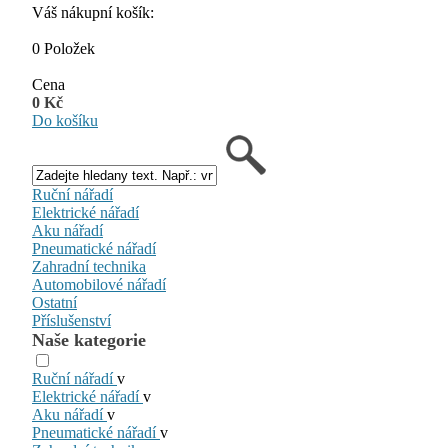
Váš nákupní košík:
0 Položek
Cena
0 Kč
Do košíku
Ruční nářadí
Elektrické nářadí
Aku nářadí
Pneumatické nářadí
Zahradní technika
Automobilové nářadí
Ostatní
Příslušenství
Naše kategorie
Ruční nářadí
v
Elektrické nářadí
v
Aku nářadí
v
Pneumatické nářadí
v