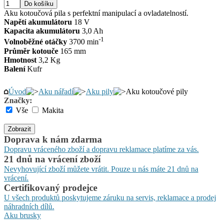
Aku kotoučová pila s perfektní manipulací a ovladatelností.
Napětí akumulátoru
18 V
Kapacita akumulátoru
3,0 Ah
-1
Volnoběžné otáčky
3700 min
Průměr kotouče
165 mm
Hmotnost
3,2 Kg
Balení
Kufr
Úvod
Aku nářadí
Aku pily
Aku kotoučové pily
Značky:
Vše
Makita
Zobrazit
Doprava k nám zdarma
Dopravu vráceného zboží a dopravu reklamace platíme za vás.
21 dnů na vrácení zboží
Nevyhovující zboží můžete vrátit. Pouze u nás máte 21 dnů na
vrácení.
Certifikovaný prodejce
U všech produktů poskytujeme záruku na servis, reklamace a prodej
náhradních dílů.
Aku brusky