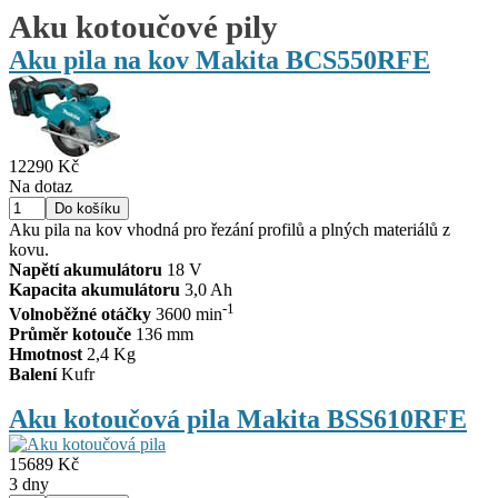
Aku kotoučové pily
Aku pila na kov Makita BCS550RFE
12290 Kč
Na dotaz
Aku pila na kov vhodná pro řezání profilů a plných materiálů z
kovu.
Napětí akumulátoru
18 V
Kapacita akumulátoru
3,0 Ah
-1
Volnoběžné otáčky
3600 min
Průměr kotouče
136 mm
Hmotnost
2,4 Kg
Balení
Kufr
Aku kotoučová pila Makita BSS610RFE
15689 Kč
3 dny