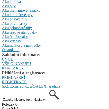
Aku kladiva
Aku pily
Aku diamantové řezačky
Aku kotoučové pily
Aku pásové pily
Aku pily ocasky
Aku přímočaré pily
Aku rázové utahováky
Aku šroubováky
Aku vrtačky
Akumulátory a nabíječky
Ostatní aku
Základní informace:
ÚVOD
VŠE O NÁKUPU
KONTAKTY
Přihlášení a registrace:
PŘIHLÁŠENÍ
REGISTRACE
SALEXnaradi.cz
Položek 0
Cena 0 Kč