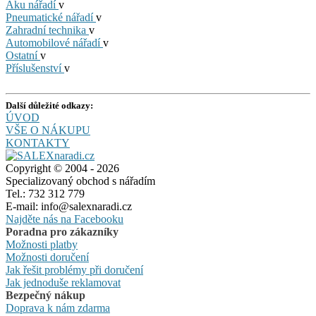
Aku nářadí
v
Pneumatické nářadí
v
Zahradní technika
v
Automobilové nářadí
v
Ostatní
v
Příslušenství
v
Další důležité odkazy:
ÚVOD
VŠE O NÁKUPU
KONTAKTY
Copyright © 2004 - 2026
Specializovaný obchod s nářadím
Tel.: 732 312 779
E-mail: info@salexnaradi.cz
Najděte nás na Facebooku
Poradna pro zákazníky
Možnosti platby
Možnosti doručení
Jak řešit problémy při doručení
Jak jednoduše reklamovat
Bezpečný nákup
Doprava k nám zdarma