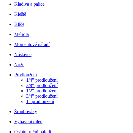
Kladiva a palice
Kleště
Klíče
Měřidla
Momentové nářadí
Nástavce
Nože
Prodloužení
1/4" prodloužení
3/8" prodloužení
1/2" prodloužení
3/4" prodloužení
1" prodloužení
Šroubováky
Vybavení dílen
Ostatní ruční nářadí