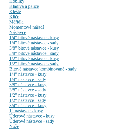
Hoblíky
Kladiva a palice
Kleště
Klíče
Měřidla
Momentové nářadí
Nástavce
1/4" bitové nástavce - kusy
1/4" bitové nástavce - sady
3/8" bitové nástavce - kusy
3/8" bitové nástavce - sady
1/2" bitové nástavce - kusy
1/2" bitové nástavce - sady
Bitové nástavce kombinované - sady
1/4" nástavce - kusy
1/4" nástavce - sady
3/8" nástavce - kusy
3/8" nástavce - sady
1/2" nástavce - kusy
1/2" nástavce - sady
3/4" nástavce - kusy
1" nástavce - kusy
Úderové nástavce - kusy
Úderové nástavce - sady
Nože