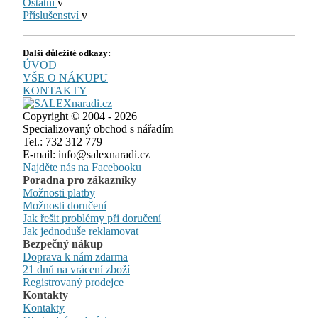
Ostatní
v
Příslušenství
v
Další důležité odkazy:
ÚVOD
VŠE O NÁKUPU
KONTAKTY
Copyright © 2004 - 2026
Specializovaný obchod s nářadím
Tel.: 732 312 779
E-mail: info@salexnaradi.cz
Najděte nás na Facebooku
Poradna pro zákazníky
Možnosti platby
Možnosti doručení
Jak řešit problémy při doručení
Jak jednoduše reklamovat
Bezpečný nákup
Doprava k nám zdarma
21 dnů na vrácení zboží
Registrovaný prodejce
Kontakty
Kontakty