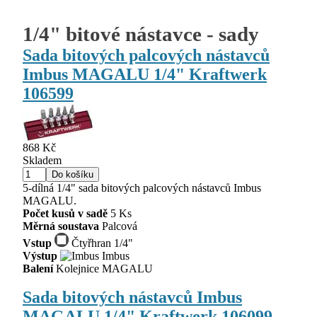
1/4" bitové nástavce - sady
Sada bitových palcových nástavců
Imbus MAGALU 1/4" Kraftwerk
106599
868 Kč
Skladem
5-dílná 1/4" sada bitových palcových nástavců Imbus
MAGALU.
Počet kusů v sadě
5 Ks
Měrná soustava
Palcová
Vstup
Čtyřhran 1/4"
Výstup
Imbus
Balení
Kolejnice MAGALU
Sada bitových nástavců Imbus
MAGALU 1/4" Kraftwerk 106099