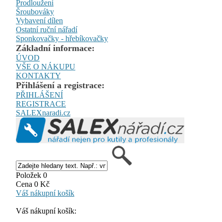
Prodloužení
Šroubováky
Vybavení dílen
Ostatní ruční nářadí
Sponkovačky - hřebíkovačky
Základní informace:
ÚVOD
VŠE O NÁKUPU
KONTAKTY
Přihlášení a registrace:
PŘIHLÁŠENÍ
REGISTRACE
SALEXnaradi.cz
Položek 0
Cena 0 Kč
Váš nákupní košík
Váš nákupní košík: