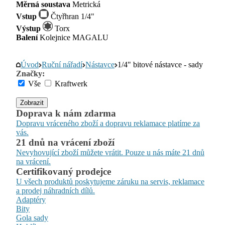
Měrná soustava
Metrická
Vstup
Čtyřhran 1/4"
Výstup
Torx
Balení
Kolejnice MAGALU
Úvod
Ruční nářadí
Nástavce
1/4" bitové nástavce - sady
Značky:
Vše
Kraftwerk
Zobrazit
Doprava k nám zdarma
Dopravu vráceného zboží a dopravu reklamace platíme za
vás.
21 dnů na vrácení zboží
Nevyhovující zboží můžete vrátit. Pouze u nás máte 21 dnů
na vrácení.
Certifikovaný prodejce
U všech produktů poskytujeme záruku na servis, reklamace
a prodej náhradních dílů.
Adaptéry
Bity
Gola sady