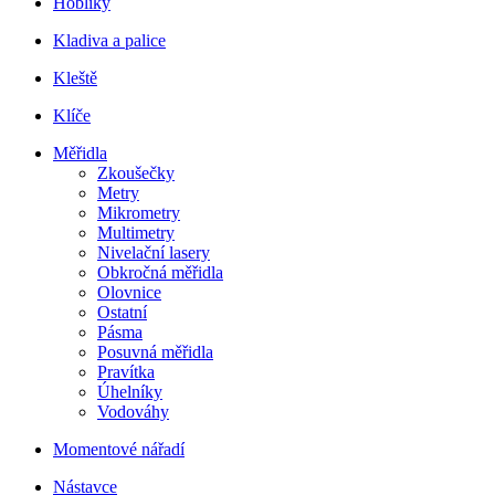
Hoblíky
Kladiva a palice
Kleště
Klíče
Měřidla
Zkoušečky
Metry
Mikrometry
Multimetry
Nivelační lasery
Obkročná měřidla
Olovnice
Ostatní
Pásma
Posuvná měřidla
Pravítka
Úhelníky
Vodováhy
Momentové nářadí
Nástavce