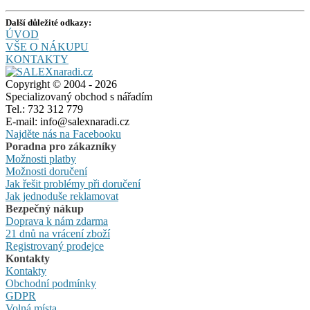
Další důležité odkazy:
ÚVOD
VŠE O NÁKUPU
KONTAKTY
Copyright © 2004 - 2026
Specializovaný obchod s nářadím
Tel.: 732 312 779
E-mail: info@salexnaradi.cz
Najděte nás na Facebooku
Poradna pro zákazníky
Možnosti platby
Možnosti doručení
Jak řešit problémy při doručení
Jak jednoduše reklamovat
Bezpečný nákup
Doprava k nám zdarma
21 dnů na vrácení zboží
Registrovaný prodejce
Kontakty
Kontakty
Obchodní podmínky
GDPR
Volná místa