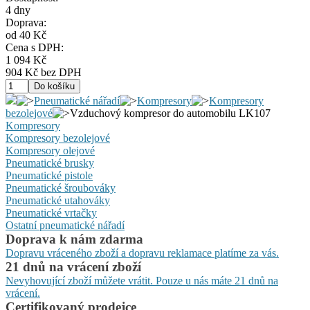
4 dny
Doprava:
od 40 Kč
Cena s DPH:
1 094 Kč
904 Kč bez DPH
Pneumatické nářadí
Kompresory
Kompresory
bezolejové
Vzduchový kompresor do automobilu LK107
Kompresory
Kompresory bezolejové
Kompresory olejové
Pneumatické brusky
Pneumatické pistole
Pneumatické šroubováky
Pneumatické utahováky
Pneumatické vrtačky
Ostatní pneumatické nářadí
Doprava k nám zdarma
Dopravu vráceného zboží a dopravu reklamace platíme za vás.
21 dnů na vrácení zboží
Nevyhovující zboží můžete vrátit. Pouze u nás máte 21 dnů na
vrácení.
Certifikovaný prodejce