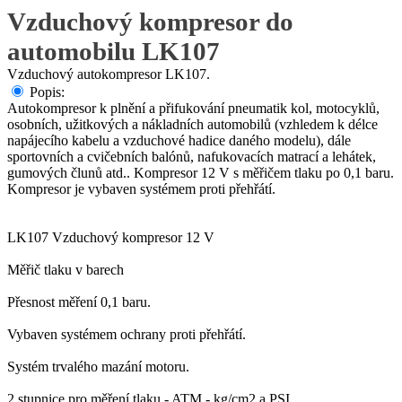
Vzduchový kompresor do
automobilu LK107
Vzduchový autokompresor LK107.
Popis:
Autokompresor k plnění a přifukování pneumatik kol, motocyklů,
osobních, užitkových a nákladních automobilů (vzhledem k délce
napájecího kabelu a vzduchové hadice daného modelu), dále
sportovních a cvičebních balónů, nafukovacích matrací a lehátek,
gumových člunů atd.. Kompresor 12 V s měřičem tlaku po 0,1 baru.
Kompresor je vybaven systémem proti přehřátí.
LK107 Vzduchový kompresor 12 V
Měřič tlaku v barech
Přesnost měření 0,1 baru.
Vybaven systémem ochrany proti přehřátí.
Systém trvalého mazání motoru.
2 stupnice pro měření tlaku - ATM - kg/cm2 a PSI.