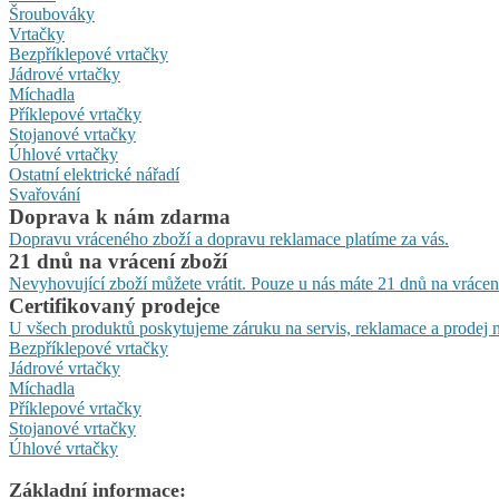
Šroubováky
Vrtačky
Bezpříklepové vrtačky
Jádrové vrtačky
Míchadla
Příklepové vrtačky
Stojanové vrtačky
Úhlové vrtačky
Ostatní elektrické nářadí
Svařování
Doprava k nám zdarma
Dopravu vráceného zboží a dopravu reklamace platíme za vás.
21 dnů na vrácení zboží
Nevyhovující zboží můžete vrátit. Pouze u nás máte 21 dnů na vrácen
Certifikovaný prodejce
U všech produktů poskytujeme záruku na servis, reklamace a prodej n
Bezpříklepové vrtačky
Jádrové vrtačky
Míchadla
Příklepové vrtačky
Stojanové vrtačky
Úhlové vrtačky
Základní informace: