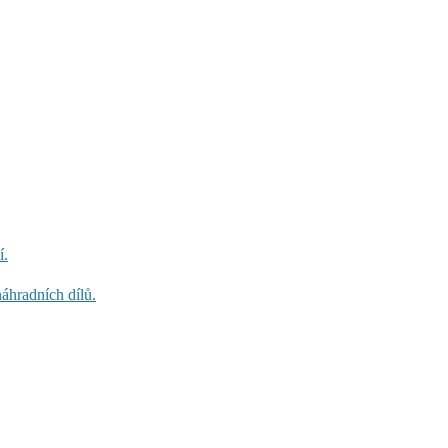
í.
áhradních dílů.