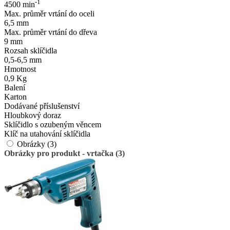
-1
4500 min
Max. průměr vrtání do oceli
6,5 mm
Max. průměr vrtání do dřeva
9 mm
Rozsah sklíčidla
0,5-6,5 mm
Hmotnost
0,9 Kg
Balení
Karton
Dodávané příslušenství
Hloubkový doraz
Sklíčidlo s ozubeným věncem
Klíč na utahování sklíčidla
Obrázky (3)
Obrázky pro produkt - vrtačka (3)