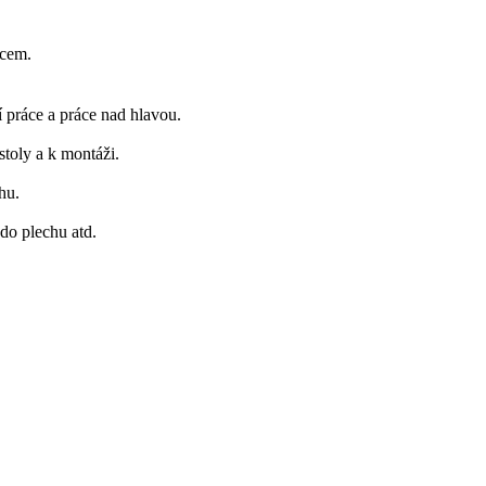
ncem.
 práce a práce nad hlavou.
stoly a k montáži.
hu.
 do plechu atd.