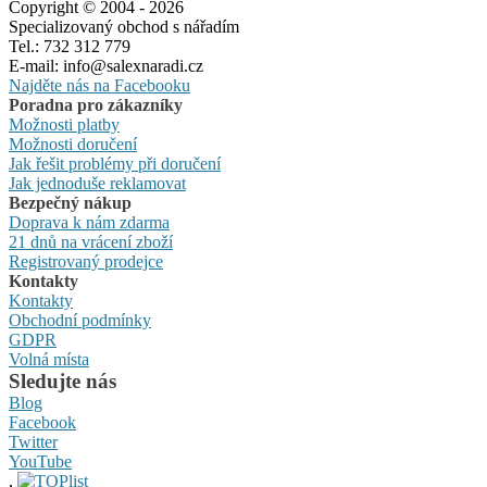
Copyright © 2004 - 2026
Specializovaný obchod s nářadím
Tel.: 732 312 779
E-mail: info@salexnaradi.cz
Najděte nás na Facebooku
Poradna pro zákazníky
Možnosti platby
Možnosti doručení
Jak řešit problémy při doručení
Jak jednoduše reklamovat
Bezpečný nákup
Doprava k nám zdarma
21 dnů na vrácení zboží
Registrovaný prodejce
Kontakty
Kontakty
Obchodní podmínky
GDPR
Volná místa
Sledujte nás
Blog
Facebook
Twitter
YouTube
,