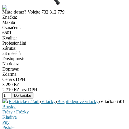
Máte dotaz?
Volejte 732 312 779
Značka:
Makita
Označení:
6501
Kvalita:
Profesionální
Záruka:
24 měsíců
Dostupnost:
Na dotaz
Doprava:
Zdarma
Cena s DPH:
3 290 Kč
2 719 Kč bez DPH
Elektrické nářadí
Vrtačky
Bezpříklepové vrtačky
Vrtačka 6501
Brusky
Frézy / Frézky
Kladiva
Pily
Pistole