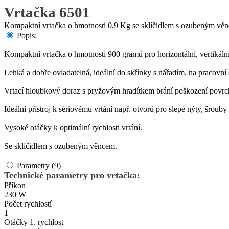
Vrtačka 6501
Kompaktní vrtačka o hmotnosti 0,9 Kg se sklíčidlem s ozubeným vě
Popis:
Kompaktní vrtačka o hmotnosti 900 gramů pro horizontální, vertikální
Lehká a dobře ovladatelná, ideální do skřínky s nářadím, na pracovní 
Vrtací hloubkový doraz s pryžovým hradítkem brání poškození povrc
Ideální přístroj k sériovému vrtání např. otvorů pro slepé nýty, šrouby
Vysoké otáčky k optimální rychlosti vrtání.
Se sklíčidlem s ozubeným věncem.
Parametry (9)
Technické parametry pro vrtačka:
Příkon
230 W
Počet rychlostí
1
Otáčky 1. rychlost