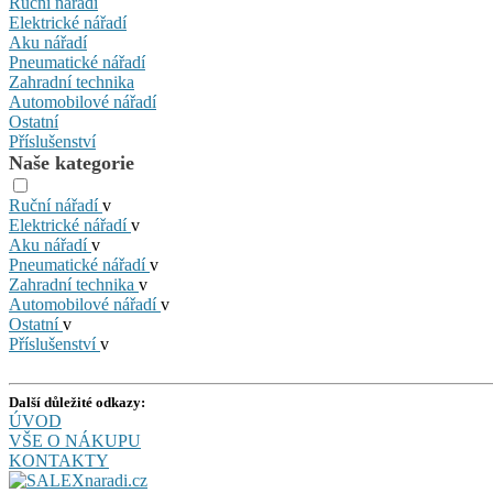
Ruční nářadí
Elektrické nářadí
Aku nářadí
Pneumatické nářadí
Zahradní technika
Automobilové nářadí
Ostatní
Příslušenství
Naše kategorie
Ruční nářadí
v
Elektrické nářadí
v
Aku nářadí
v
Pneumatické nářadí
v
Zahradní technika
v
Automobilové nářadí
v
Ostatní
v
Příslušenství
v
Další důležité odkazy:
ÚVOD
VŠE O NÁKUPU
KONTAKTY