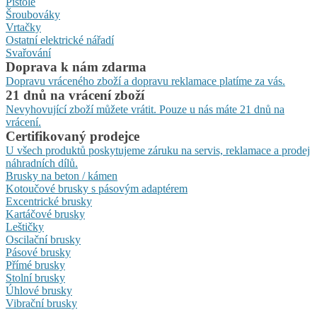
Pistole
Šroubováky
Vrtačky
Ostatní elektrické nářadí
Svařování
Doprava k nám zdarma
Dopravu vráceného zboží a dopravu reklamace platíme za vás.
21 dnů na vrácení zboží
Nevyhovující zboží můžete vrátit. Pouze u nás máte 21 dnů na
vrácení.
Certifikovaný prodejce
U všech produktů poskytujeme záruku na servis, reklamace a prodej
náhradních dílů.
Brusky na beton / kámen
Kotoučové brusky s pásovým adaptérem
Excentrické brusky
Kartáčové brusky
Leštičky
Oscilační brusky
Pásové brusky
Přímé brusky
Stolní brusky
Úhlové brusky
Vibrační brusky