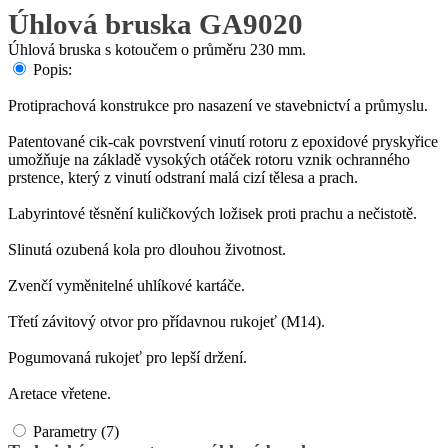
Úhlová bruska GA9020
Úhlová bruska s kotoučem o průměru 230 mm.
Popis:
Protiprachová konstrukce pro nasazení ve stavebnictví a průmyslu.
Patentované cik-cak povrstvení vinutí rotoru z epoxidové pryskyřice
umožňuje na základě vysokých otáček rotoru vznik ochranného
prstence, který z vinutí odstraní malá cizí tělesa a prach.
Labyrintové těsnění kuličkových ložisek proti prachu a nečistotě.
Slinutá ozubená kola pro dlouhou životnost.
Zvenčí vyměnitelné uhlíkové kartáče.
Třetí závitový otvor pro přídavnou rukojeť (M14).
Pogumovaná rukojeť pro lepší držení.
Aretace vřetene.
Parametry (7)