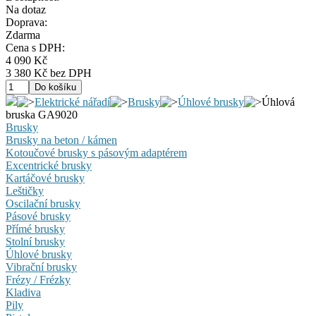
Na dotaz
Doprava:
Zdarma
Cena s DPH:
4 090 Kč
3 380 Kč bez DPH
Elektrické nářadí
Brusky
Úhlové brusky
Úhlová
bruska GA9020
Brusky
Brusky na beton / kámen
Kotoučové brusky s pásovým adaptérem
Excentrické brusky
Kartáčové brusky
Leštičky
Oscilační brusky
Pásové brusky
Přímé brusky
Stolní brusky
Úhlové brusky
Vibrační brusky
Frézy / Frézky
Kladiva
Pily