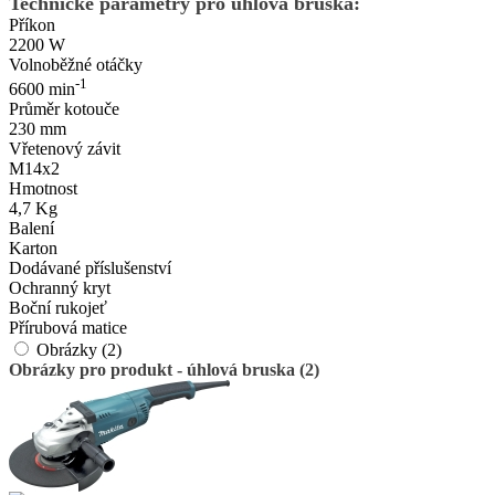
Technické parametry pro úhlová bruska:
Příkon
2200 W
Volnoběžné otáčky
-1
6600 min
Průměr kotouče
230 mm
Vřetenový závit
M14x2
Hmotnost
4,7 Kg
Balení
Karton
Dodávané příslušenství
Ochranný kryt
Boční rukojeť
Přírubová matice
Obrázky (2)
Obrázky pro produkt - úhlová bruska (2)