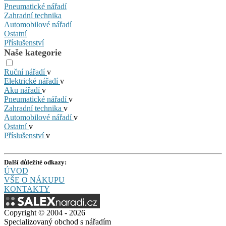
Pneumatické nářadí
Zahradní technika
Automobilové nářadí
Ostatní
Příslušenství
Naše kategorie
Ruční nářadí
v
Elektrické nářadí
v
Aku nářadí
v
Pneumatické nářadí
v
Zahradní technika
v
Automobilové nářadí
v
Ostatní
v
Příslušenství
v
Další důležité odkazy:
ÚVOD
VŠE O NÁKUPU
KONTAKTY
Copyright © 2004 - 2026
Specializovaný obchod s nářadím