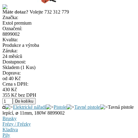
Máte dotaz?
Volejte 732 312 779
Značka:
Extol premium
Označení:
8899002
Kvalita:
Produkce a výroba
Záruka:
24 měsíců
Dostupnost:
Skladem
(1 Kus)
Doprava:
od 40 Kč
Cena s DPH:
430 Kč
355 Kč bez DPH
Elektrické nářadí
Pistole
Tavné pistole
Tavná pistole
lepící, ⌀ 11mm, 180W 8899002
Brusky
Frézy / Frézky
Kladiva
Pily