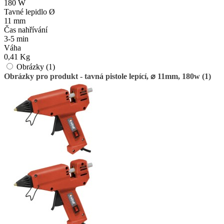
180 W
Tavné lepidlo Ø
11 mm
Čas nahřívání
3-5 min
Váha
0,41 Kg
Obrázky (1)
Obrázky pro produkt - tavná pistole lepící, ⌀ 11mm, 180w (1)