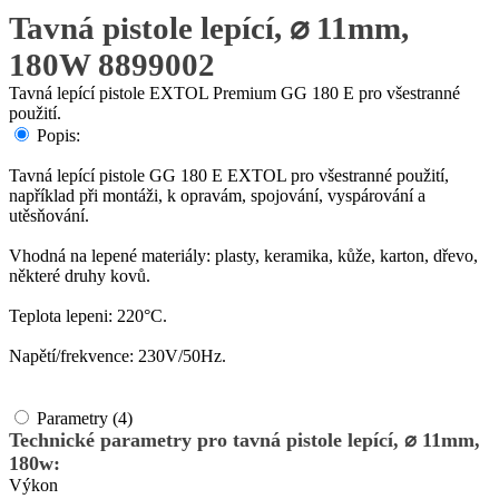
Tavná pistole lepící, ⌀ 11mm,
180W 8899002
Tavná lepící pistole EXTOL Premium GG 180 E pro všestranné
použití.
Popis:
Tavná lepící pistole GG 180 E EXTOL pro všestranné použití,
například při montáži, k opravám, spojování, vyspárování a
utěsňování.
Vhodná na lepené materiály: plasty, keramika, kůže, karton, dřevo,
některé druhy kovů.
Teplota lepeni: 220°C.
Napětí/frekvence: 230V/50Hz.
Parametry (4)
Technické parametry pro tavná pistole lepící, ⌀ 11mm,
180w:
Výkon