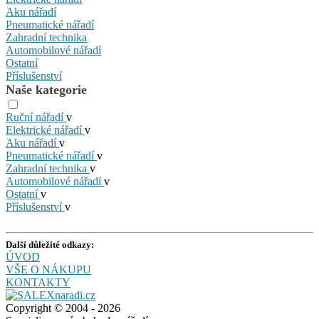
Aku nářadí
Pneumatické nářadí
Zahradní technika
Automobilové nářadí
Ostatní
Příslušenství
Naše kategorie
Ruční nářadí
v
Elektrické nářadí
v
Aku nářadí
v
Pneumatické nářadí
v
Zahradní technika
v
Automobilové nářadí
v
Ostatní
v
Příslušenství
v
Další důležité odkazy:
ÚVOD
VŠE O NÁKUPU
KONTAKTY
Copyright © 2004 - 2026