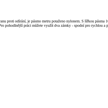
u proti odírání, je pásmo metru potaženo nylonem. S šířkou pásma 
o pohodlnější práci můžete využít dva zámky - spodní pro rychlou a př