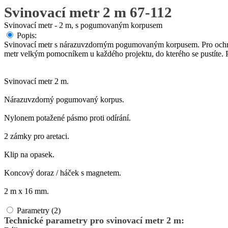
Svinovací metr 2 m 67-112
Svinovací metr - 2 m, s pogumovaným korpusem
Popis:
Svinovací metr s nárazuvzdorným pogumovaným korpusem. Pro ochran
metr velkým pomocníkem u každého projektu, do kterého se pustíte. Pr
Svinovací metr 2 m.
Nárazuvzdorný pogumovaný korpus.
Nylonem potažené pásmo proti odírání.
2 zámky pro aretaci.
Klip na opasek.
Koncový doraz / háček s magnetem.
2 m x 16 mm.
Parametry (2)
Technické parametry pro svinovací metr 2 m: