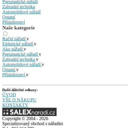
Pneumatické nářadí
Zahradní technika
Automobilové nářadí
Ostatní
Příslušenství
Naše kategorie
Ruční nářadí
v
Elektrické nářadí
v
Aku nářadí
v
Pneumatické nářadí
v
Zahradní technika
v
Automobilové nářadí
v
Ostatní
v
Příslušenství
v
Další důležité odkazy:
ÚVOD
VŠE O NÁKUPU
KONTAKTY
Copyright © 2004 - 2026
Specializovaný obchod s nářadím