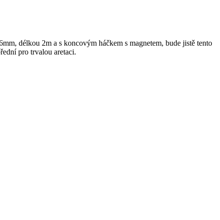
16mm, délkou 2m a s koncovým háčkem s magnetem, bude jistě tento
ední pro trvalou aretaci.