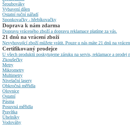
Šroubováky
Vybavení dílen
Ostatní ruční nářadí
Sponkovačky - hřebíkovačky
Doprava k nám zdarma
Dopravu vráceného zboží a dopravu reklamace platíme za vás.
21 dnů na vrácení zboží
Nevyhovující zboží můžete vrátit. Pouze u nás máte 21 dnů na vrácen
Certifikovaný prodejce
U všech produktů poskytujeme záruku na servis, reklamace a prodej n
Zkoušečky
Metry
Mikrometry
Multimetry
Nivelační lasery
Obkročná měřidla
Olovnice
Ostatní
Pásma
Posuvná měřidla
Pravítka
Úhelníky
Vodováhy