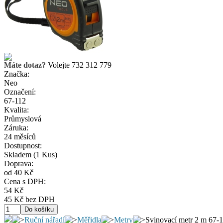
Máte dotaz?
Volejte 732 312 779
Značka:
Neo
Označení:
67-112
Kvalita:
Průmyslová
Záruka:
24 měsíců
Dostupnost:
Skladem
(1 Kus)
Doprava:
od 40 Kč
Cena s DPH:
54 Kč
45 Kč bez DPH
Ruční nářadí
Měřidla
Metry
Svinovací metr 2 m 67-