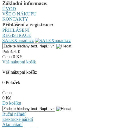
Základní informace:
ÚVOD
VŠE O NÁKUPU
KONTAKTY
Přihlášení a registrace:
PŘIHLÁŠENÍ
REGISTRACE
SALEXnaradi.cz
Položek 0
Cena 0 Kč
Váš nákupní košík
Váš nákupní košík:
0 Položek
Cena
0 Kč
Do košíku
Ruční nářadí
Elektrické nářadí
Aku nářadí