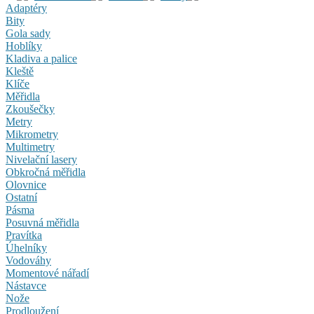
Adaptéry
Bity
Gola sady
Hoblíky
Kladiva a palice
Kleště
Klíče
Měřidla
Zkoušečky
Metry
Mikrometry
Multimetry
Nivelační lasery
Obkročná měřidla
Olovnice
Ostatní
Pásma
Posuvná měřidla
Pravítka
Úhelníky
Vodováhy
Momentové nářadí
Nástavce
Nože
Prodloužení