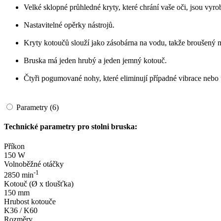
Velké sklopné průhledné kryty, které chrání vaše oči, jsou vyrob
Nastavitelné opěrky nástrojů.
Kryty kotoučů slouží jako zásobárna na vodu, takže broušený m
Bruska má jeden hrubý a jeden jemný kotouč.
Čtyři pogumované nohy, které eliminují případné vibrace nebo 
Parametry (6)
Technické parametry pro stolni bruska:
Příkon
150 W
Volnoběžné otáčky
-1
2850 min
Kotouč (Ø x tloušťka)
150 mm
Hrubost kotouče
K36 / K60
Rozměry