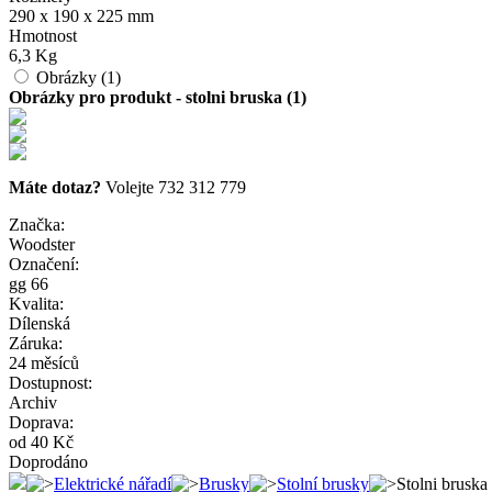
290 x 190 x 225 mm
Hmotnost
6,3 Kg
Obrázky (1)
Obrázky pro produkt - stolni bruska (1)
Máte dotaz?
Volejte 732 312 779
Značka:
Woodster
Označení:
gg 66
Kvalita:
Dílenská
Záruka:
24 měsíců
Dostupnost:
Archiv
Doprava:
od 40 Kč
Doprodáno
Elektrické nářadí
Brusky
Stolní brusky
Stolni bruska