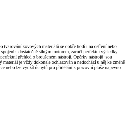
 tvarování kovových materiálů se dobře hodí i na ostření nebo
e spojení s dostatečně silným motorem, zaručí perfektní výsledky
 perfektní přehled o broušeném nástroji. Opěrky nástrojů jsou
ený materiál je vždy dokonale ochlazován a nedochází u něj ke změně
ace nebo lze využít úchytů pro přidělání k pracovní ploše napevno