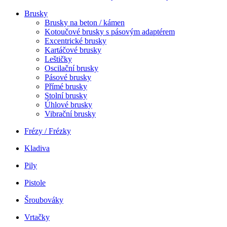
Brusky
Brusky na beton / kámen
Kotoučové brusky s pásovým adaptérem
Excentrické brusky
Kartáčové brusky
Leštičky
Oscilační brusky
Pásové brusky
Přímé brusky
Stolní brusky
Úhlové brusky
Vibrační brusky
Frézy / Frézky
Kladiva
Pily
Pistole
Šroubováky
Vrtačky