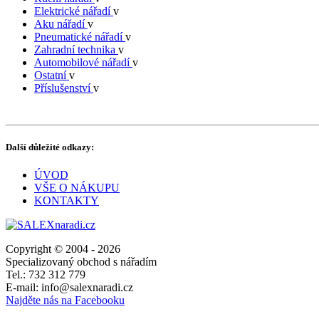
Elektrické nářadí
v
Aku nářadí
v
Pneumatické nářadí
v
Zahradní technika
v
Automobilové nářadí
v
Ostatní
v
Příslušenství
v
Další důležité odkazy:
ÚVOD
VŠE O NÁKUPU
KONTAKTY
Copyright © 2004 - 2026
Specializovaný obchod s nářadím
Tel.: 732 312 779
E-mail: info@salexnaradi.cz
Najděte nás na Facebooku