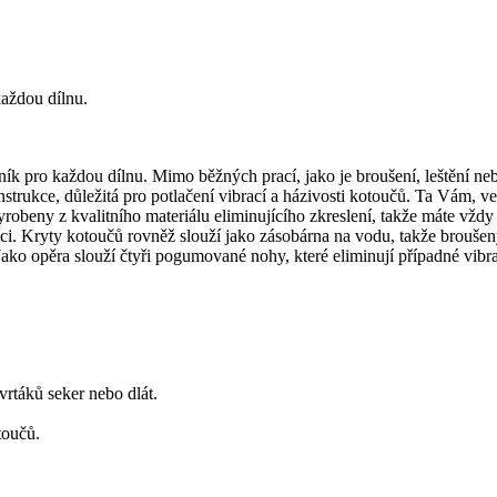
aždou dílnu.
ro každou dílnu. Mimo běžných prací, jako je broušení, leštění nebo
nstrukce, důležitá pro potlačení vibrací a házivosti kotoučů. Ta Vám, v
vyrobeny z kvalitního materiálu eliminujícího zkreslení, takže máte vždy
ráci. Kryty kotoučů rovněž slouží jako zásobárna na vodu, takže brouš
Jako opěra slouží čtyři pogumované nohy, které eliminují případné vibr
vrtáků seker nebo dlát.
toučů.