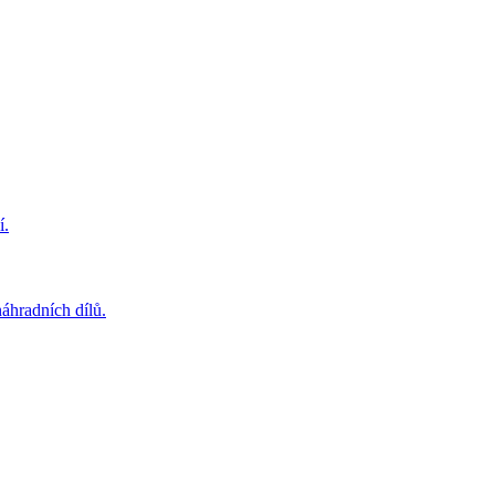
í.
áhradních dílů.