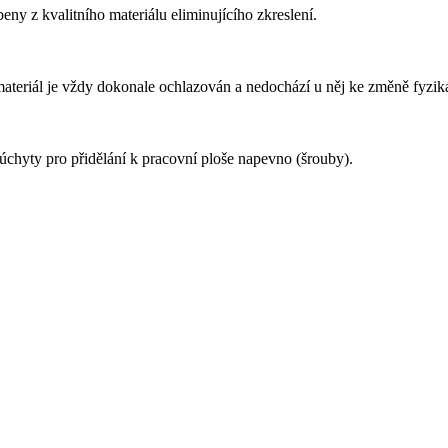
eny z kvalitního materiálu eliminujícího zkreslení.
ateriál je vždy dokonale ochlazován a nedochází u něj ke změně fyzikál
úchyty pro přidělání k pracovní ploše napevno (šrouby).