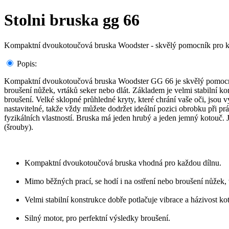
Stolni bruska gg 66
Kompaktní dvoukotoučová bruska Woodster - skvělý pomocník pro k
Popis:
Kompaktní dvoukotoučová bruska Woodster GG 66 je skvělý pomocník p
broušení nůžek, vrtáků seker nebo dlát. Základem je velmi stabilní ko
broušení. Velké sklopné průhledné kryty, které chrání vaše oči, jsou 
nastavitelné, takže vždy můžete dodržet ideální pozici obrobku při p
fyzikálních vlastností. Bruska má jeden hrubý a jeden jemný kotouč. 
(šrouby).
Kompaktní dvoukotoučová bruska vhodná pro každou dílnu.
Mimo běžných prací, se hodí i na ostření nebo broušení nůžek, 
Velmi stabilní konstrukce dobře potlačuje vibrace a házivost ko
Silný motor, pro perfektní výsledky broušení.