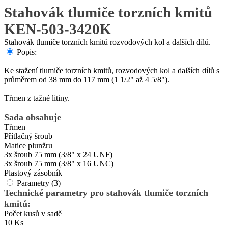
Stahovák tlumiče torzních kmitů
KEN-503-3420K
Stahovák tlumiče torzních kmitů rozvodových kol a dalších dílů.
Popis:
Ke stažení tlumiče torzních kmitů, rozvodových kol a dalších dílů s
průměrem od 38 mm do 117 mm (1 1/2" až 4 5/8").
Třmen z tažné litiny.
Sada obsahuje
Třmen
Přítlačný šroub
Matice plunžru
3x šroub 75 mm (3/8" x 24 UNF)
3x šroub 75 mm (3/8" x 16 UNC)
Plastový zásobník
Parametry (3)
Technické parametry pro stahovák tlumiče torzních
kmitů:
Počet kusů v sadě
10 Ks