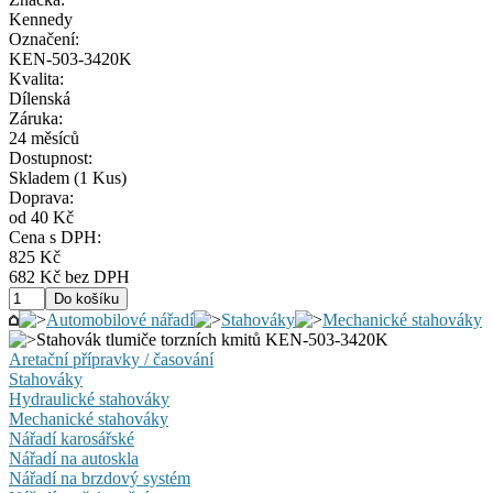
Kennedy
Označení:
KEN-503-3420K
Kvalita:
Dílenská
Záruka:
24 měsíců
Dostupnost:
Skladem
(1 Kus)
Doprava:
od 40 Kč
Cena s DPH:
825 Kč
682 Kč bez DPH
Automobilové nářadí
Stahováky
Mechanické stahováky
Stahovák tlumiče torzních kmitů KEN-503-3420K
Aretační přípravky / časování
Stahováky
Hydraulické stahováky
Mechanické stahováky
Nářadí karosářské
Nářadí na autoskla
Nářadí na brzdový systém