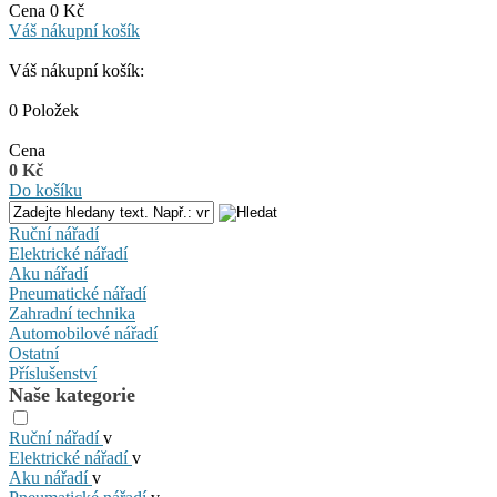
Cena 0 Kč
Váš nákupní košík
Váš nákupní košík:
0 Položek
Cena
0 Kč
Do košíku
Ruční nářadí
Elektrické nářadí
Aku nářadí
Pneumatické nářadí
Zahradní technika
Automobilové nářadí
Ostatní
Příslušenství
Naše kategorie
Ruční nářadí
v
Elektrické nářadí
v
Aku nářadí
v