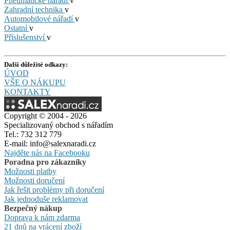
Pneumatické nářadí
v
Zahradní technika
v
Automobilové nářadí
v
Ostatní
v
Příslušenství
v
Další důležité odkazy:
ÚVOD
VŠE O NÁKUPU
KONTAKTY
Copyright © 2004 - 2026
Specializovaný obchod s nářadím
Tel.: 732 312 779
E-mail: info@salexnaradi.cz
Najděte nás na Facebooku
Poradna pro zákazníky
Možnosti platby
Možnosti doručení
Jak řešit problémy při doručení
Jak jednoduše reklamovat
Bezpečný nákup
Doprava k nám zdarma
21 dnů na vrácení zboží