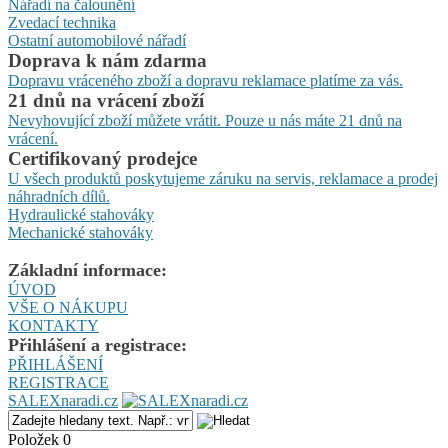
Nářadí na čalounění
Zvedací technika
Ostatní automobilové nářadí
Doprava k nám zdarma
Dopravu vráceného zboží a dopravu reklamace platíme za vás.
21 dnů na vrácení zboží
Nevyhovující zboží můžete vrátit. Pouze u nás máte 21 dnů na
vrácení.
Certifikovaný prodejce
U všech produktů poskytujeme záruku na servis, reklamace a prodej
náhradních dílů.
Hydraulické stahováky
Mechanické stahováky
Základní informace:
ÚVOD
VŠE O NÁKUPU
KONTAKTY
Přihlášení a registrace:
PŘIHLÁŠENÍ
REGISTRACE
SALEXnaradi.cz
Položek 0