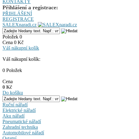
KONTAKTY
Přihlášení a registrace:
PŘIHLÁŠENÍ
REGISTRACE
SALEXnaradi.cz
Položek 0
Cena 0 Kč
Váš nákupní košík
Váš nákupní košík:
0 Položek
Cena
0 Kč
Do košíku
Ruční nářadí
Elektrické nářadí
Aku nářadí
Pneumatické nářadí
Zahradní technika
Automobilové nářadí
Ostatní