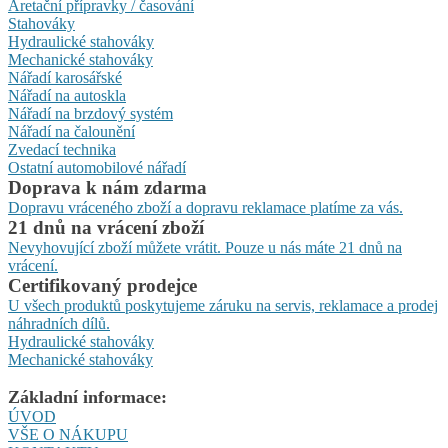
Aretační přípravky / časování
Stahováky
Hydraulické stahováky
Mechanické stahováky
Nářadí karosářské
Nářadí na autoskla
Nářadí na brzdový systém
Nářadí na čalounění
Zvedací technika
Ostatní automobilové nářadí
Doprava k nám zdarma
Dopravu vráceného zboží a dopravu reklamace platíme za vás.
21 dnů na vrácení zboží
Nevyhovující zboží můžete vrátit. Pouze u nás máte 21 dnů na
vrácení.
Certifikovaný prodejce
U všech produktů poskytujeme záruku na servis, reklamace a prodej
náhradních dílů.
Hydraulické stahováky
Mechanické stahováky
Základní informace:
ÚVOD
VŠE O NÁKUPU