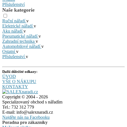
Příslušenství
Naše kategorie
Ruční nářadí
v
Elektrické nářadí
v
Aku nářadí
v
Pneumatické nářadí
v
Zahradní technika
v
Automobilové nářadí
v
Ostatní
v
Příslušenství
v
Další důležité odkazy:
ÚVOD
VŠE O NÁKUPU
KONTAKTY
Copyright © 2004 - 2026
Specializovaný obchod s nářadím
Tel.: 732 312 779
E-mail: info@salexnaradi.cz
Najděte nás na Facebooku
Poradna pro zákazníky