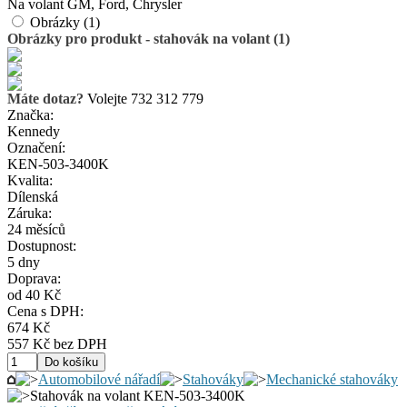
Na volant GM, Ford, Chrysler
Obrázky (1)
Obrázky pro produkt - stahovák na volant (1)
Máte dotaz?
Volejte 732 312 779
Značka:
Kennedy
Označení:
KEN-503-3400K
Kvalita:
Dílenská
Záruka:
24 měsíců
Dostupnost:
5 dny
Doprava:
od 40 Kč
Cena s DPH:
674 Kč
557 Kč bez DPH
Automobilové nářadí
Stahováky
Mechanické stahováky
Stahovák na volant KEN-503-3400K