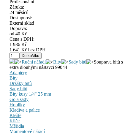
Profesionální
Záruka:
24 měsíců
Dostupnost:
Externí sklad
Doprava:
od 40 Kč
Cena s DPH:
1 986 Kč
1 641 Kč bez DPH
Ruční nářadí
Bity
Sady bitů
Souprava bitů s
extra dlouhými nástavci 99044
Adaptéry
Bity
Držáky bitů
Sady bitů
Bity kusy 1/4" 25 mm
Gola sady
Hoblíky
Kladiva a palice
Kleště
Klíče
Měřidla
Momentové nářadí