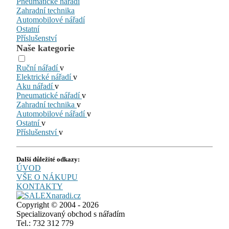
Pneumatické nářadí
Zahradní technika
Automobilové nářadí
Ostatní
Příslušenství
Naše kategorie
Ruční nářadí
v
Elektrické nářadí
v
Aku nářadí
v
Pneumatické nářadí
v
Zahradní technika
v
Automobilové nářadí
v
Ostatní
v
Příslušenství
v
Další důležité odkazy:
ÚVOD
VŠE O NÁKUPU
KONTAKTY
Copyright © 2004 - 2026
Specializovaný obchod s nářadím
Tel.: 732 312 779