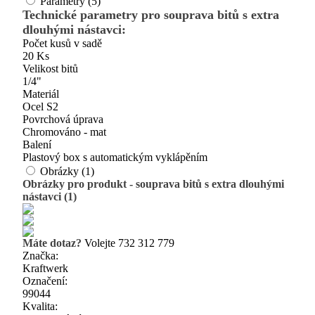
Parametry (5)
Technické parametry pro souprava bitů s extra
dlouhými nástavci:
Počet kusů v sadě
20 Ks
Velikost bitů
1/4"
Materiál
Ocel S2
Povrchová úprava
Chromováno - mat
Balení
Plastový box s automatickým vyklápěním
Obrázky (1)
Obrázky pro produkt - souprava bitů s extra dlouhými
nástavci (1)
Máte dotaz?
Volejte 732 312 779
Značka:
Kraftwerk
Označení:
99044
Kvalita: