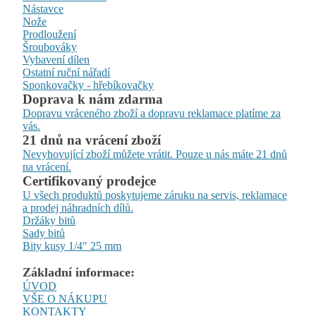
Nástavce
Nože
Prodloužení
Šroubováky
Vybavení dílen
Ostatní ruční nářadí
Sponkovačky - hřebíkovačky
Doprava k nám zdarma
Dopravu vráceného zboží a dopravu reklamace platíme za
vás.
21 dnů na vrácení zboží
Nevyhovující zboží můžete vrátit. Pouze u nás máte 21 dnů
na vrácení.
Certifikovaný prodejce
U všech produktů poskytujeme záruku na servis, reklamace
a prodej náhradních dílů.
Držáky bitů
Sady bitů
Bity kusy 1/4" 25 mm
Základní informace:
ÚVOD
VŠE O NÁKUPU
KONTAKTY