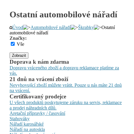
Ostatní automobilové nářadí
Úvod
Automobilové nářadí
Škrabky
Ostatní
automobilové nářadí
Značky:
Vše
Zobrazit
Doprava k nám zdarma
Dopravu vráceného zboží a dopravu reklamace platíme za
vás.
21 dnů na vrácení zboží
Nevyhovující zboží můžete vrátit. Pouze u nás máte 21 dnů
na vrácení.
Certifikovaný prodejce
U všech produktů poskytujeme záruku na servis, reklamace
a prodej náhradních dílů.
Aretační přípravky / časování
Stahováky
Nářadí karosářské
Nářadí na autoskla