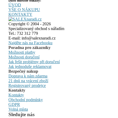
Další důležité odkazy:
ÚVOD
VŠE O NÁKUPU
KONTAKTY
Copyright © 2004 - 2026
Specializovaný obchod s nářadím
Tel.: 732 312 779
E-mail: info@salexnaradi.cz
Najděte nás na Facebooku
Poradna pro zákazníky
Možnosti platby
Možnosti doručení
Jak řešit problémy při doručení
Jak jednoduše reklamovat
Bezpečný nákup
Doprava k nám zdarma
21 dnů na vrácení zboží
Registrovaný prodejce
Kontakty
Kontakty
Obchodní podmínky
GDPR
Volná místa
Sledujte nás