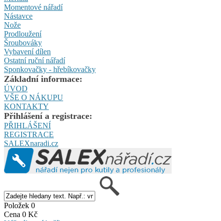
Momentové nářadí
Nástavce
Nože
Prodloužení
Šroubováky
Vybavení dílen
Ostatní ruční nářadí
Sponkovačky - hřebíkovačky
Základní informace:
ÚVOD
VŠE O NÁKUPU
KONTAKTY
Přihlášení a registrace:
PŘIHLÁŠENÍ
REGISTRACE
SALEXnaradi.cz
Položek 0
Cena 0 Kč