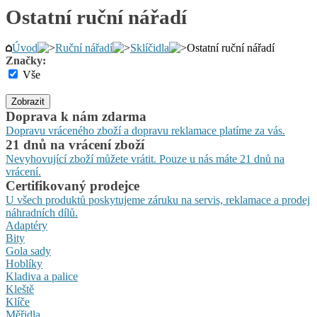
Ostatní ruční nářadí
Úvod
Ruční nářadí
Sklíčidla
Ostatní ruční nářadí
Značky:
Vše
Zobrazit
Doprava k nám zdarma
Dopravu vráceného zboží a dopravu reklamace platíme za vás.
21 dnů na vrácení zboží
Nevyhovující zboží můžete vrátit. Pouze u nás máte 21 dnů na
vrácení.
Certifikovaný prodejce
U všech produktů poskytujeme záruku na servis, reklamace a prodej
náhradních dílů.
Adaptéry
Bity
Gola sady
Hoblíky
Kladiva a palice
Kleště
Klíče
Měřidla