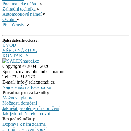
Pneumatické nářadí
v
Zahradní technika
v
Automobilové nářadí
v
Ostatní
v
Příslušenství
v
Další důležité odkazy:
ÚVOD
VŠE O NÁKUPU
KONTAKTY
Copyright © 2004 - 2026
Specializovaný obchod s nářadím
Tel.: 732 312 779
E-mail: info@salexnaradi.cz
Najděte nás na Facebooku
Poradna pro zákazníky
Možnosti platby
Možnosti doručení
Jak řešit problémy při doručení
Jak jednoduše reklamovat
Bezpečný nákup
Doprava k nám zdarma
21 dnů na vrácení zboží