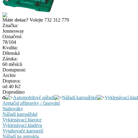
Máte dotaz?
Volejte 732 312 779
Značka:
Jonnesway
Označení:
78/104
Kvalita:
Dílenská
Záruka:
60 měsíců
Dostupnost:
Archiv
Doprava:
od 40 Kč
Doprodáno
Automobilové nářadí
Nářadí karosářské
Vyklepávací klad
Aretační přípravky / časování
Stahováky
Nářadí karosářské
Vyklepávací hlavice
Vyklepávací kladiva
Vytahovače karoserií
Nářadí na autoskla