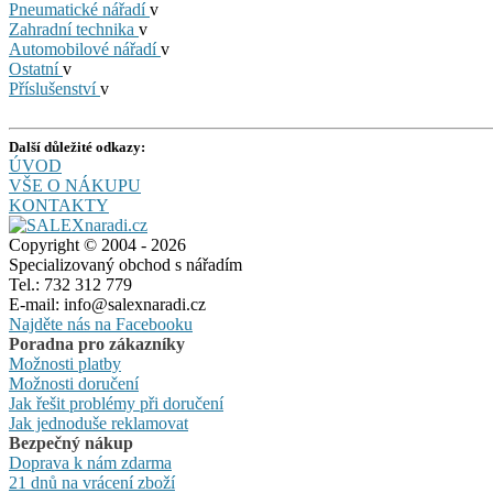
Pneumatické nářadí
v
Zahradní technika
v
Automobilové nářadí
v
Ostatní
v
Příslušenství
v
Další důležité odkazy:
ÚVOD
VŠE O NÁKUPU
KONTAKTY
Copyright © 2004 - 2026
Specializovaný obchod s nářadím
Tel.: 732 312 779
E-mail: info@salexnaradi.cz
Najděte nás na Facebooku
Poradna pro zákazníky
Možnosti platby
Možnosti doručení
Jak řešit problémy při doručení
Jak jednoduše reklamovat
Bezpečný nákup
Doprava k nám zdarma
21 dnů na vrácení zboží