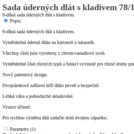
Sada úderných dlát s kladivem 78/
9-dílná sada úderných dlát s kladivem.
Popis:
9-dílná sada úderných dlát s kladivem.
Vyměnitelná úderná dláta na karoserii a nárazník.
Všechny části jsou vyrobeny z chrom-vanadiové oceli.
Vyměnitelné části různých typů a funkcí vyvinuté pro různé druhy pra
Nový patentový design.
Dvojzámkové zařízení drží dláto pevně a bezpečně.
Lehká váha a jednoduché skladování.
Vysoce účinné.
Pro rychlou výměnu dlát zatlačte dolů dvojtou západku.
Parametry (1)