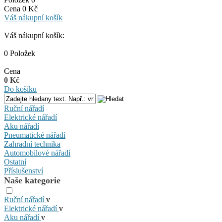
Cena 0 Kč
Váš nákupní košík
Váš nákupní košík:
0 Položek
Cena
0 Kč
Do košíku
Ruční nářadí
Elektrické nářadí
Aku nářadí
Pneumatické nářadí
Zahradní technika
Automobilové nářadí
Ostatní
Příslušenství
Naše kategorie
Ruční nářadí
v
Elektrické nářadí
v
Aku nářadí
v