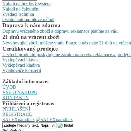
Nářadí na brzdový systém
Nářadí na čalounění
Zvedací technika
Ostatní automobilové nářadí
Doprava k nám zdarma
Dopravu vráceného zboží a dopravu reklamace platíme za vás.
21 dnů na vrácení zboží
Nevyhovující zboží můžete vrátit. Pouze u nás máte 21 dnů na vrácen
Certifikovaný prodejce
U všech produktů poskytujeme záruku na servis, reklamace a prodej n
Vyklepávací hlavice
Vyklepávací kladiva
Vytahovače karoserií
Základní informace:
ÚVOD
VŠE O NÁKUPU
KONTAKTY
Přihlášení a registrace:
PŘIHLÁŠENÍ
REGISTRACE
SALEXnaradi.cz
Položek 0