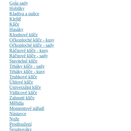
Gola sady
Hoblíky
Kladiva a palice
Kleště
Klíče
Hasáky
Kloubové klíče
Očkoploché klíče - kusy
Očkoploché klíče - sady
Ráčnové klíče - kusy
Ráčnové klíče - sady
Stavitelné klíče
Trháky klíče - sady
Trháky klíče - kusy
Trubkové klíče
Úhlové klíče
Univerzální klíče
Vidlicové klíče
Zahnuté klíče
Měřidla
Momentové nářadí
Nástavce
Nože
Prodloužení
Šroubováky