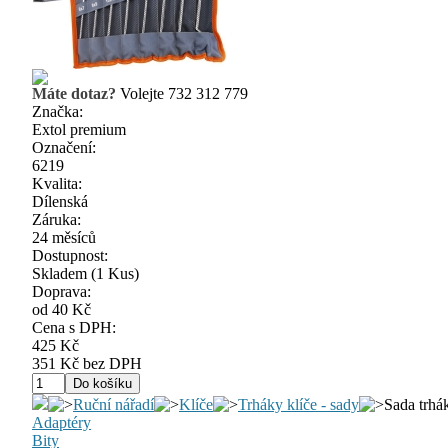
Máte dotaz?
Volejte 732 312 779
Značka:
Extol premium
Označení:
6219
Kvalita:
Dílenská
Záruka:
24 měsíců
Dostupnost:
Skladem
(1 Kus)
Doprava:
od 40 Kč
Cena s DPH:
425 Kč
351 Kč bez DPH
Ruční nářadí
Klíče
Trháky klíče - sady
Sada trhá
Adaptéry
Bity