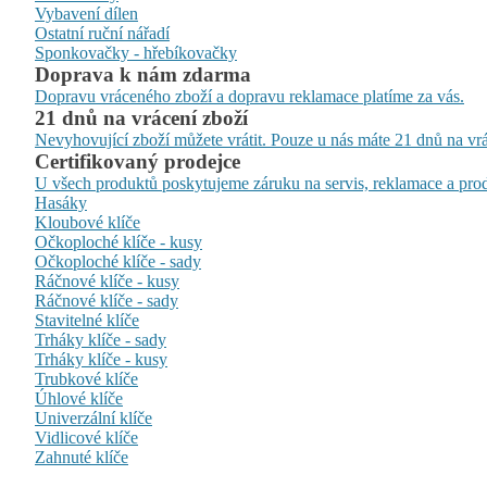
Vybavení dílen
Ostatní ruční nářadí
Sponkovačky - hřebíkovačky
Doprava k nám zdarma
Dopravu vráceného zboží a dopravu reklamace platíme za vás.
21 dnů na vrácení zboží
Nevyhovující zboží můžete vrátit. Pouze u nás máte 21 dnů na vrá
Certifikovaný prodejce
U všech produktů poskytujeme záruku na servis, reklamace a prod
Hasáky
Kloubové klíče
Očkoploché klíče - kusy
Očkoploché klíče - sady
Ráčnové klíče - kusy
Ráčnové klíče - sady
Stavitelné klíče
Trháky klíče - sady
Trháky klíče - kusy
Trubkové klíče
Úhlové klíče
Univerzální klíče
Vidlicové klíče
Zahnuté klíče