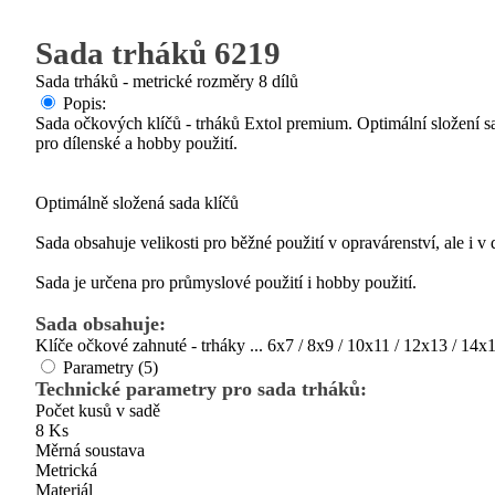
Sada trháků 6219
Sada trháků - metrické rozměry 8 dílů
Popis:
Sada očkových klíčů - trháků Extol premium. Optimální složení sa
pro dílenské a hobby použití.
Optimálně složená sada klíčů
Sada obsahuje velikosti pro běžné použití v opravárenství, ale i v
Sada je určena pro průmyslové použití i hobby použití.
Sada obsahuje:
Klíče očkové zahnuté - trháky ... 6x7 / 8x9 / 10x11 / 12x13 / 14
Parametry (5)
Technické parametry pro sada trháků:
Počet kusů v sadě
8 Ks
Měrná soustava
Metrická
Materiál