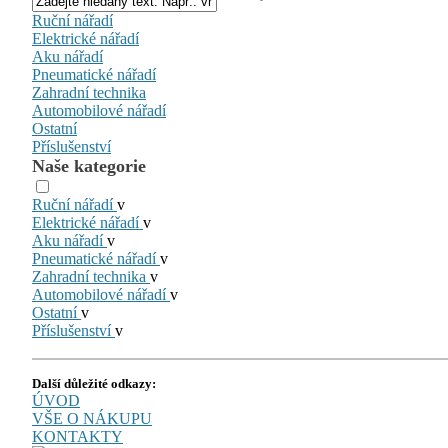
Ruční nářadí
Elektrické nářadí
Aku nářadí
Pneumatické nářadí
Zahradní technika
Automobilové nářadí
Ostatní
Příslušenství
Naše kategorie
Ruční nářadí
v
Elektrické nářadí
v
Aku nářadí
v
Pneumatické nářadí
v
Zahradní technika
v
Automobilové nářadí
v
Ostatní
v
Příslušenství
v
Další důležité odkazy:
ÚVOD
VŠE O NÁKUPU
KONTAKTY