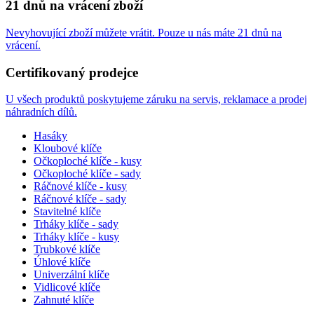
21 dnů na vrácení zboží
Nevyhovující zboží můžete vrátit. Pouze u nás máte 21 dnů na
vrácení.
Certifikovaný prodejce
U všech produktů poskytujeme záruku na servis, reklamace a prodej
náhradních dílů.
Hasáky
Kloubové klíče
Očkoploché klíče - kusy
Očkoploché klíče - sady
Ráčnové klíče - kusy
Ráčnové klíče - sady
Stavitelné klíče
Trháky klíče - sady
Trháky klíče - kusy
Trubkové klíče
Úhlové klíče
Univerzální klíče
Vidlicové klíče
Zahnuté klíče