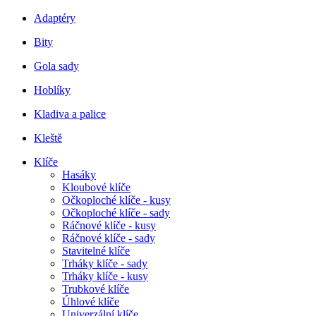
Adaptéry
Bity
Gola sady
Hoblíky
Kladiva a palice
Kleště
Klíče
Hasáky
Kloubové klíče
Očkoploché klíče - kusy
Očkoploché klíče - sady
Ráčnové klíče - kusy
Ráčnové klíče - sady
Stavitelné klíče
Trháky klíče - sady
Trháky klíče - kusy
Trubkové klíče
Úhlové klíče
Univerzální klíče