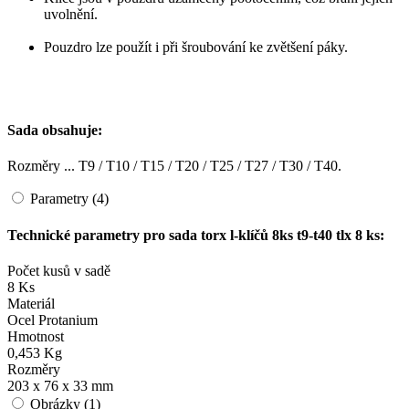
uvolnění.
Pouzdro lze použít i při šroubování ke zvětšení páky.
Sada obsahuje:
Rozměry ... T9 / T10 / T15 / T20 / T25 / T27 / T30 / T40.
Parametry (4)
Technické parametry pro sada torx l-klíčů 8ks t9-t40 tlx 8 ks:
Počet kusů v sadě
8 Ks
Materiál
Ocel Protanium
Hmotnost
0,453 Kg
Rozměry
203 x 76 x 33 mm
Obrázky (1)