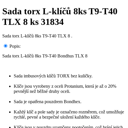
Sada torx L-klíčů 8ks T9-T40
TLX 8 ks 31834
Sada torx L-klíčů 8ks T9-T40 TLX 8 .
Popis:
Sada torx L-klíčů 8ks T9-T40 Bondhus TLX 8
Sada imbusových klíčů TORX bez kuličky.
Klíče jsou vyrobeny z oceli Protanium, která je až o 20%
pevnější než běžné druhy oceli.
Sada je opatřena pouzdrem Bondhex.
Každý klíč a pole sady je označeno rozměrem, což umožňuje
rychlé, pevné a bezpečné uložení každého klíče.
Klíče jsou v pouzdru uzamčeny pootočením, což brání jejich