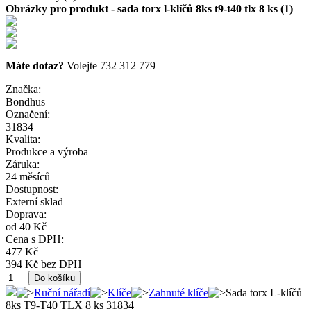
Obrázky pro produkt - sada torx l-klíčů 8ks t9-t40 tlx 8 ks (1)
Máte dotaz?
Volejte 732 312 779
Značka:
Bondhus
Označení:
31834
Kvalita:
Produkce a výroba
Záruka:
24 měsíců
Dostupnost:
Externí sklad
Doprava:
od 40 Kč
Cena s DPH:
477 Kč
394 Kč bez DPH
Ruční nářadí
Klíče
Zahnuté klíče
Sada torx L-klíčů
8ks T9-T40 TLX 8 ks 31834