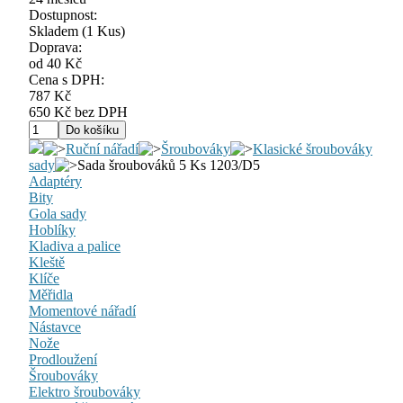
Dostupnost:
Skladem
(1 Kus)
Doprava:
od 40 Kč
Cena s DPH:
787 Kč
650 Kč bez DPH
Ruční nářadí
Šroubováky
Klasické šroubováky
sady
Sada šroubováků 5 Ks 1203/D5
Adaptéry
Bity
Gola sady
Hoblíky
Kladiva a palice
Kleště
Klíče
Měřidla
Momentové nářadí
Nástavce
Nože
Prodloužení
Šroubováky
Elektro šroubováky