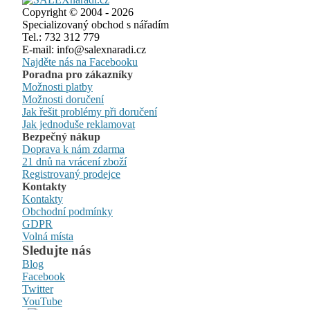
Copyright © 2004 - 2026
Specializovaný obchod s nářadím
Tel.: 732 312 779
E-mail: info@salexnaradi.cz
Najděte nás na Facebooku
Poradna pro zákazníky
Možnosti platby
Možnosti doručení
Jak řešit problémy při doručení
Jak jednoduše reklamovat
Bezpečný nákup
Doprava k nám zdarma
21 dnů na vrácení zboží
Registrovaný prodejce
Kontakty
Kontakty
Obchodní podmínky
GDPR
Volná místa
Sledujte nás
Blog
Facebook
Twitter
YouTube