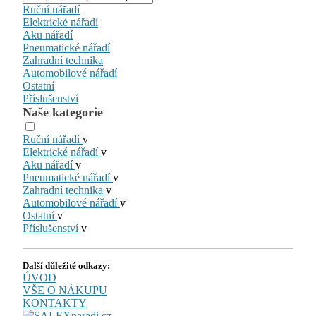
Ruční nářadí
Elektrické nářadí
Aku nářadí
Pneumatické nářadí
Zahradní technika
Automobilové nářadí
Ostatní
Příslušenství
Naše kategorie
Ruční nářadí
v
Elektrické nářadí
v
Aku nářadí
v
Pneumatické nářadí
v
Zahradní technika
v
Automobilové nářadí
v
Ostatní
v
Příslušenství
v
Další důležité odkazy:
ÚVOD
VŠE O NÁKUPU
KONTAKTY