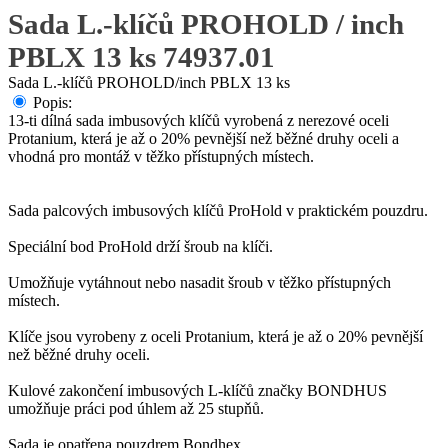
Sada L.-klíčů PROHOLD / inch
PBLX 13 ks 74937.01
Sada L.-klíčů PROHOLD/inch PBLX 13 ks
Popis:
13-ti dílná sada imbusových klíčů vyrobená z nerezové oceli
Protanium, která je až o 20% pevnější než běžné druhy oceli a
vhodná pro montáž v těžko přístupných místech.
Sada palcových imbusových klíčů ProHold v praktickém pouzdru.
Speciální bod ProHold drží šroub na klíči.
Umožňuje vytáhnout nebo nasadit šroub v těžko přístupných
místech.
Klíče jsou vyrobeny z oceli Protanium, která je až o 20% pevnější
než běžné druhy oceli.
Kulové zakončení imbusových L-klíčů značky BONDHUS
umožňuje práci pod úhlem až 25 stupňů.
Sada je opatřena pouzdrem Bondhex.