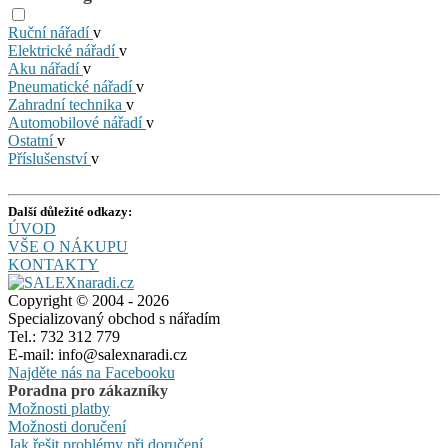
Ruční nářadí
v
Elektrické nářadí
v
Aku nářadí
v
Pneumatické nářadí
v
Zahradní technika
v
Automobilové nářadí
v
Ostatní
v
Příslušenství
v
Další důležité odkazy:
ÚVOD
VŠE O NÁKUPU
KONTAKTY
Copyright © 2004 - 2026
Specializovaný obchod s nářadím
Tel.: 732 312 779
E-mail: info@salexnaradi.cz
Najděte nás na Facebooku
Poradna pro zákazníky
Možnosti platby
Možnosti doručení
Jak řešit problémy při doručení