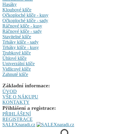
Hasáky
Kloubové klíče
Očkoploché klíče - kusy
Očkoploché klíče - sady
Ráčnové klíče - kusy
Ráčnové klíče - sady
Stavitelné klíče
Trháky klíče - sady
Trháky klíče - kusy
Trubkové klíče
Úhlové klíče
Univerzální klíče
Vidlicové klíče
Zahnuté klíče
Základní informace:
ÚVOD
VŠE O NÁKUPU
KONTAKTY
Přihlášení a registrace:
PŘIHLÁŠENÍ
REGISTRACE
SALEXnaradi.cz