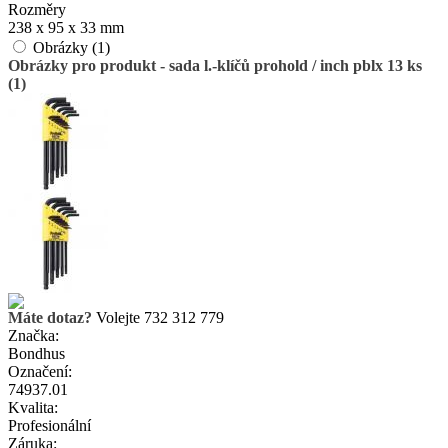
Rozměry
238 x 95 x 33 mm
Obrázky (1)
Obrázky pro produkt - sada l.-klíčů prohold / inch pblx 13 ks
(1)
Máte dotaz?
Volejte 732 312 779
Značka:
Bondhus
Označení:
74937.01
Kvalita:
Profesionální
Záruka: