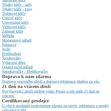
Stavitelné klíče
Trháky klíče - sady
Trháky klíče - kusy
Trubkové klíče
Úhlové klíče
Univerzální klíče
Vidlicové klíče
Zahnuté klíče
Měřidla
Momentové nářadí
Nástavce
Nože
Prodloužení
Šroubováky
Vybavení dílen
Ostatní ruční nářadí
Sponkovačky - hřebíkovačky
Doprava k nám zdarma
Dopravu vráceného zboží a dopravu reklamace platíme za vás.
21 dnů na vrácení zboží
Nevyhovující zboží můžete vrátit. Pouze u nás máte 21 dnů na
vrácení.
Certifikovaný prodejce
U všech produktů poskytujeme záruku na servis, reklamace a prodej
náhradních dílů.