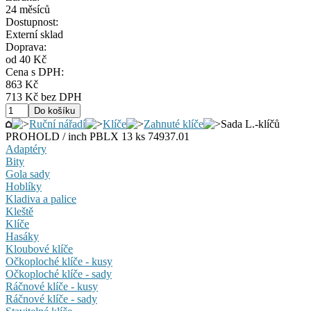
24 měsíců
Dostupnost:
Externí sklad
Doprava:
od 40 Kč
Cena s DPH:
863 Kč
713 Kč bez DPH
Ruční nářadí
Klíče
Zahnuté klíče
Sada L.-klíčů
PROHOLD / inch PBLX 13 ks 74937.01
Adaptéry
Bity
Gola sady
Hoblíky
Kladiva a palice
Kleště
Klíče
Hasáky
Kloubové klíče
Očkoploché klíče - kusy
Očkoploché klíče - sady
Ráčnové klíče - kusy
Ráčnové klíče - sady