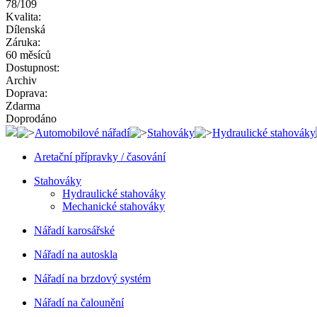
78/109
Kvalita:
Dílenská
Záruka:
60 měsíců
Dostupnost:
Archiv
Doprava:
Zdarma
Doprodáno
Automobilové nářadí
Stahováky
Hydraulické stahováky
Aretační přípravky / časování
Stahováky
Hydraulické stahováky
Mechanické stahováky
Nářadí karosářské
Nářadí na autoskla
Nářadí na brzdový systém
Nářadí na čalounění