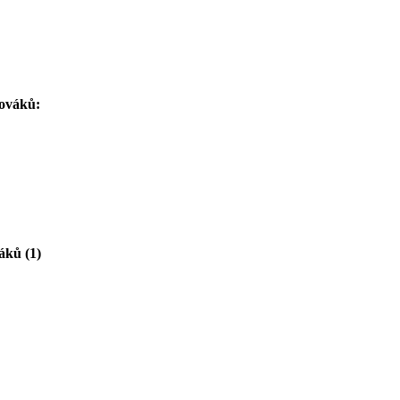
hováků:
áků (1)