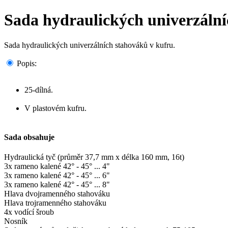
Sada hydraulických univerzální
Sada hydraulických univerzálních stahováků v kufru.
Popis:
25-dílná.
V plastovém kufru.
Sada obsahuje
Hydraulická tyč (průměr 37,7 mm x délka 160 mm, 16t)
3x rameno kalené 42° - 45° ... 4"
3x rameno kalené 42° - 45° ... 6"
3x rameno kalené 42° - 45° ... 8"
Hlava dvojramenného stahováku
Hlava trojramenného stahováku
4x vodící šroub
Nosník