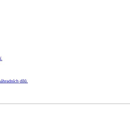
í.
áhradních dílů.