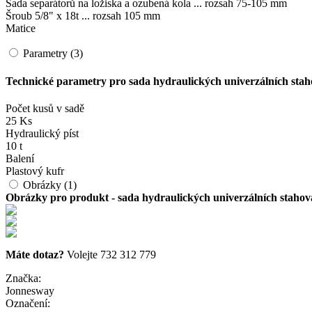
Sada separátorů na ložiska a ozubená kola ... rozsah 75-105 mm
Šroub 5/8" x 18t ... rozsah 105 mm
Matice
Parametry (3)
Technické parametry pro sada hydraulických univerzálních sta
Počet kusů v sadě
25 Ks
Hydraulický píst
10 t
Balení
Plastový kufr
Obrázky (1)
Obrázky pro produkt - sada hydraulických univerzálních stahov
Máte dotaz?
Volejte 732 312 779
Značka:
Jonnesway
Označení: