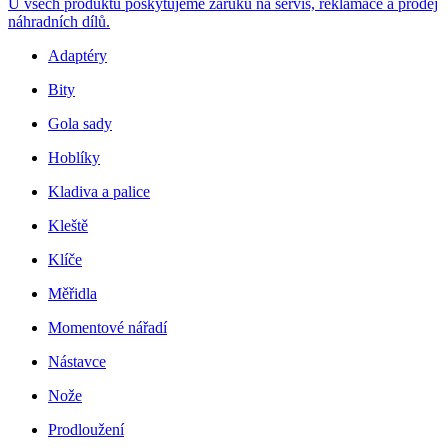
U všech produktů poskytujeme záruku na servis, reklamace a prodej
náhradních dílů.
Adaptéry
Bity
Gola sady
Hoblíky
Kladiva a palice
Kleště
Klíče
Měřidla
Momentové nářadí
Nástavce
Nože
Prodloužení