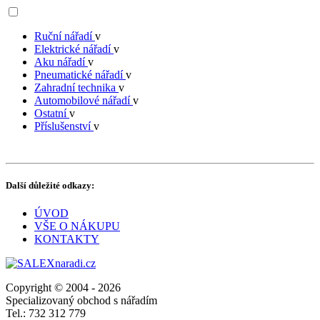
Ruční nářadí
v
Elektrické nářadí
v
Aku nářadí
v
Pneumatické nářadí
v
Zahradní technika
v
Automobilové nářadí
v
Ostatní
v
Příslušenství
v
Další důležité odkazy:
ÚVOD
VŠE O NÁKUPU
KONTAKTY
Copyright © 2004 - 2026
Specializovaný obchod s nářadím
Tel.: 732 312 779