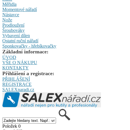
Měřidla
Momentové nářadí
Nástavce
Nože
Prodloužení
Šroubováky
Vybavení dílen
Ostatní ruční nářadí
Sponkovačky - hřebíkovačky
Základní informace:
ÚVOD
VŠE O NÁKUPU
KONTAKTY
Přihlášení a registrace:
PŘIHLÁŠENÍ
REGISTRACE
SALEXnaradi.cz
Položek 0