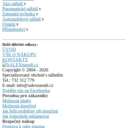
Aku nářadí
v
Pneumatické nářadí
v
Zahradní technika
v
Automobilové nářadí
v
Ostatní
v
Příslušenství
v
Další důležité odkazy:
ÚVOD
VŠE O NÁKUPU
KONTAKTY
Copyright © 2004 - 2026
Specializovaný obchod s nářadím
Tel.: 732 312 779
E-mail: info@salexnaradi.cz
Najděte nás na Facebooku
Poradna pro zákazníky
Možnosti platby
Možnosti doručení
Jak řešit problémy při doručení
Jak jednoduše reklamovat
Bezpečný nákup
Doprava k nám zdarma