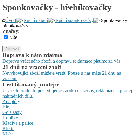
Sponkovačky - hřebíkovačky
Úvod
Ruční nářadí
Ruční sponkovačky
Sponkovačky -
hřebíkovačky
Značky:
Vše
Zobrazit
Doprava k nám zdarma
Dopravu vráceného zboží a dopravu reklamace platíme za vás.
21 dnů na vrácení zboží
Nevyhovující zboží můžete vrátit. Pouze u nás máte 21 dnů na
vrácení.
Certifikovaný prodejce
U všech produktů poskytujeme záruku na servis, reklamace a prodej
náhradních dílů.
Adaptéry
Bity
Gola sady
Hoblíky
Kladiva a palice
Kleště
Klíče