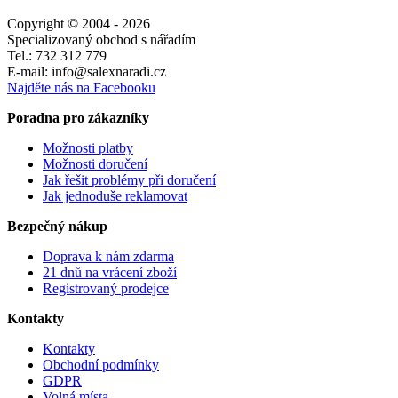
Copyright © 2004 - 2026
Specializovaný obchod s nářadím
Tel.: 732 312 779
E-mail: info@salexnaradi.cz
Najděte nás na Facebooku
Poradna pro zákazníky
Možnosti platby
Možnosti doručení
Jak řešit problémy při doručení
Jak jednoduše reklamovat
Bezpečný nákup
Doprava k nám zdarma
21 dnů na vrácení zboží
Registrovaný prodejce
Kontakty
Kontakty
Obchodní podmínky
GDPR
Volná místa