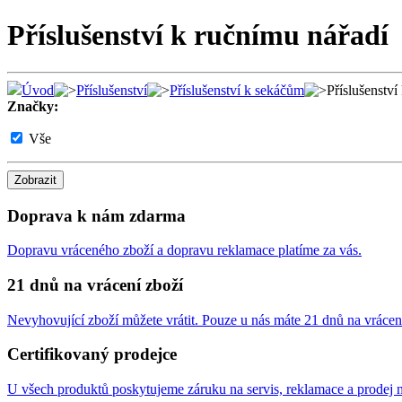
Příslušenství k ručnímu nářadí
Úvod
Příslušenství
Příslušenství k sekáčům
Příslušenství
Značky:
Vše
Zobrazit
Doprava k nám zdarma
Dopravu vráceného zboží a dopravu reklamace platíme za vás.
21 dnů na vrácení zboží
Nevyhovující zboží můžete vrátit. Pouze u nás máte 21 dnů na vrácen
Certifikovaný prodejce
U všech produktů poskytujeme záruku na servis, reklamace a prodej n