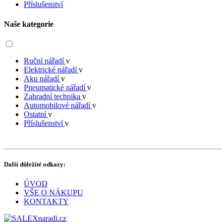
Příslušenství
Naše kategorie
Ruční nářadí
v
Elektrické nářadí
v
Aku nářadí
v
Pneumatické nářadí
v
Zahradní technika
v
Automobilové nářadí
v
Ostatní
v
Příslušenství
v
Další důležité odkazy:
ÚVOD
VŠE O NÁKUPU
KONTAKTY