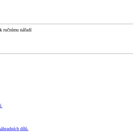
 k ručnímu nářadí
í.
áhradních dílů.