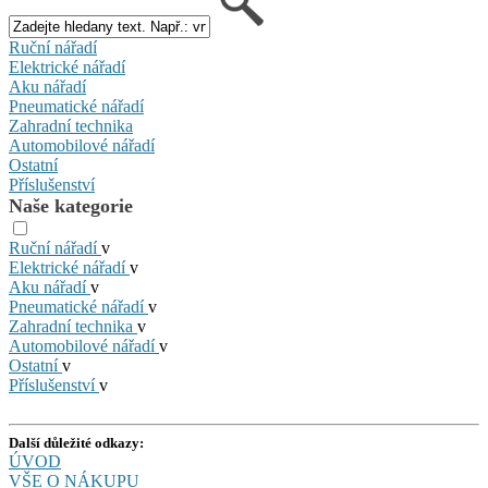
Ruční nářadí
Elektrické nářadí
Aku nářadí
Pneumatické nářadí
Zahradní technika
Automobilové nářadí
Ostatní
Příslušenství
Naše kategorie
Ruční nářadí
v
Elektrické nářadí
v
Aku nářadí
v
Pneumatické nářadí
v
Zahradní technika
v
Automobilové nářadí
v
Ostatní
v
Příslušenství
v
Další důležité odkazy:
ÚVOD
VŠE O NÁKUPU