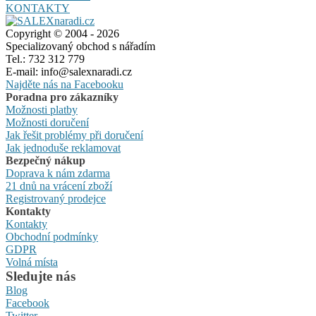
KONTAKTY
Copyright © 2004 - 2026
Specializovaný obchod s nářadím
Tel.: 732 312 779
E-mail: info@salexnaradi.cz
Najděte nás na Facebooku
Poradna pro zákazníky
Možnosti platby
Možnosti doručení
Jak řešit problémy při doručení
Jak jednoduše reklamovat
Bezpečný nákup
Doprava k nám zdarma
21 dnů na vrácení zboží
Registrovaný prodejce
Kontakty
Kontakty
Obchodní podmínky
GDPR
Volná místa
Sledujte nás
Blog
Facebook
Twitter