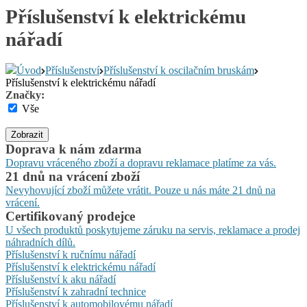
Příslušenství k elektrickému
nářadí
Úvod
Příslušenství
Příslušenství k oscilačním bruskám
Příslušenství k elektrickému nářadí
Značky:
Vše
Zobrazit
Doprava k nám zdarma
Dopravu vráceného zboží a dopravu reklamace platíme za vás.
21 dnů na vrácení zboží
Nevyhovující zboží můžete vrátit. Pouze u nás máte 21 dnů na
vrácení.
Certifikovaný prodejce
U všech produktů poskytujeme záruku na servis, reklamace a prodej
náhradních dílů.
Příslušenství k ručnímu nářadí
Příslušenství k elektrickému nářadí
Příslušenství k aku nářadí
Příslušenství k zahradní technice
Příslušenství k automobilovému nářadí