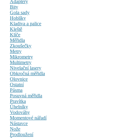
Adaptéry
Bity
Gola sady
Hoblíky
Kladiva a palice
Kleště
Klíče
Měřidla
Zkoušečky
Metry
Mikrometry
Multimetry
Nivelační lasery
Obkročná měřidla
Olovnice
Ostatní
Pásma
Posuvná měřidla
Pravítka
Úhelníky
Vodováhy
Momentové nářadí
Nástavce
Nože
Prodloužení