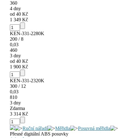
360
4 dny
od 40 Kč
1 349 Kč
KEN-331-2280K
200 / 8
0,03
460
3 dny
od 40 Kč
1 900 Kč
KEN-331-2320K
300 / 12
0,03
810
3 dny
Zdarma
3 314 Kč
Ruční nářadí
Měřidla
Posuvná měřidla
Přesné digitální ABS posuvky