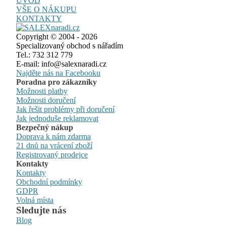
ÚVOD
VŠE O NÁKUPU
KONTAKTY
Copyright © 2004 - 2026
Specializovaný obchod s nářadím
Tel.: 732 312 779
E-mail: info@salexnaradi.cz
Najděte nás na Facebooku
Poradna pro zákazníky
Možnosti platby
Možnosti doručení
Jak řešit problémy při doručení
Jak jednoduše reklamovat
Bezpečný nákup
Doprava k nám zdarma
21 dnů na vrácení zboží
Registrovaný prodejce
Kontakty
Kontakty
Obchodní podmínky
GDPR
Volná místa
Sledujte nás
Blog