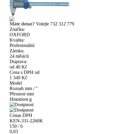
Máte dotaz?
Volejte 732 312 779
Značka:
OXFORD
Kvalita:
Profesionální
Záruka:
24 měsíců
Doprava:
od 40 Kč
Cena s DPH od
1 349 Kč
Model
Rozsah
mm / "
Přesnost
mm
Hmotnost
g
Cena
s DPH
KEN-331-2260K
150 / 6
0,03