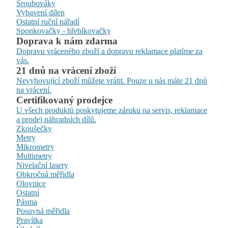
Šroubováky
Vybavení dílen
Ostatní ruční nářadí
Sponkovačky - hřebíkovačky
Doprava k nám zdarma
Dopravu vráceného zboží a dopravu reklamace platíme za
vás.
21 dnů na vrácení zboží
Nevyhovující zboží můžete vrátit. Pouze u nás máte 21 dnů
na vrácení.
Certifikovaný prodejce
U všech produktů poskytujeme záruku na servis, reklamace
a prodej náhradních dílů.
Zkoušečky
Metry
Mikrometry
Multimetry
Nivelační lasery
Obkročná měřidla
Olovnice
Ostatní
Pásma
Posuvná měřidla
Pravítka