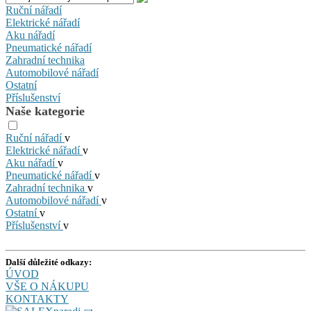
Ruční nářadí
Elektrické nářadí
Aku nářadí
Pneumatické nářadí
Zahradní technika
Automobilové nářadí
Ostatní
Příslušenství
Naše kategorie
Ruční nářadí
v
Elektrické nářadí
v
Aku nářadí
v
Pneumatické nářadí
v
Zahradní technika
v
Automobilové nářadí
v
Ostatní
v
Příslušenství
v
Další důležité odkazy:
ÚVOD
VŠE O NÁKUPU
KONTAKTY