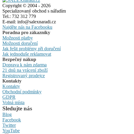
Copyright © 2004 - 2026
Specializovaný obchod s nářadím
Tel.: 732 312 779
E-mail: info@salexnaradi.cz
Najděte nás na Facebooku
Poradna pro zákazníky
Možnosti platby
Možnosti doručení
Jak řešit problémy při doručení
Jak jednoduše reklamovat
Bezpečný nákup
Doprava k nám zdarma
21 dnů na vrácení zboží
Registrovaný prodejce
Kontakty
Kontakty
Obchodní podmínky
GDPR
Volná místa
Sledujte nás
Blog
Facebook
Twitter
YouTube