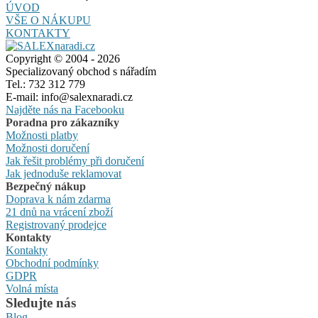
ÚVOD
VŠE O NÁKUPU
KONTAKTY
Copyright © 2004 - 2026
Specializovaný obchod s nářadím
Tel.: 732 312 779
E-mail: info@salexnaradi.cz
Najděte nás na Facebooku
Poradna pro zákazníky
Možnosti platby
Možnosti doručení
Jak řešit problémy při doručení
Jak jednoduše reklamovat
Bezpečný nákup
Doprava k nám zdarma
21 dnů na vrácení zboží
Registrovaný prodejce
Kontakty
Kontakty
Obchodní podmínky
GDPR
Volná místa
Sledujte nás
Blog