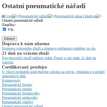
Ostatní pneumatické nářadí
Úvod
Pneumatické nářadí
Pneumatická sekací kladiva
Ostatní pneumatické nářadí
Značky:
Vše
Zobrazit
Doprava k nám zdarma
Dopravu vráceného zboží a dopravu reklamace platíme za vás.
21 dnů na vrácení zboží
Nevyhovující zboží můžete vrátit. Pouze u nás máte 21 dnů na
vrácení.
Certifikovaný prodejce
U všech produktů poskytujeme záruku na servis, reklamace a prodej
náhradních dílů.
Kompresory
Pneumatické brusky
Pneumatické pistole
Pneumatické šroubováky
Pneumatické utahováky
Pneumatické vrtačky
Ostatní pneumatické nářadí