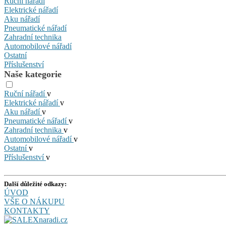
Ruční nářadí
Elektrické nářadí
Aku nářadí
Pneumatické nářadí
Zahradní technika
Automobilové nářadí
Ostatní
Příslušenství
Naše kategorie
Ruční nářadí
v
Elektrické nářadí
v
Aku nářadí
v
Pneumatické nářadí
v
Zahradní technika
v
Automobilové nářadí
v
Ostatní
v
Příslušenství
v
Další důležité odkazy:
ÚVOD
VŠE O NÁKUPU
KONTAKTY