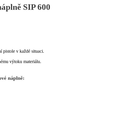
náplně SIP 600
 pistole v každé situaci.
nému výtoku materiálu.
ové náplně: