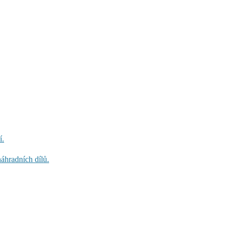
í.
áhradních dílů.