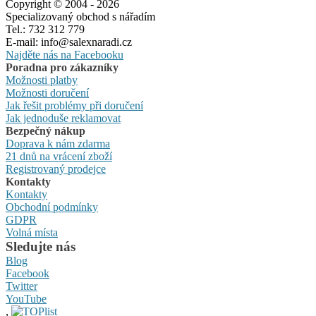
Copyright © 2004 - 2026
Specializovaný obchod s nářadím
Tel.: 732 312 779
E-mail: info@salexnaradi.cz
Najděte nás na Facebooku
Poradna pro zákazníky
Možnosti platby
Možnosti doručení
Jak řešit problémy při doručení
Jak jednoduše reklamovat
Bezpečný nákup
Doprava k nám zdarma
21 dnů na vrácení zboží
Registrovaný prodejce
Kontakty
Kontakty
Obchodní podmínky
GDPR
Volná místa
Sledujte nás
Blog
Facebook
Twitter
YouTube
,