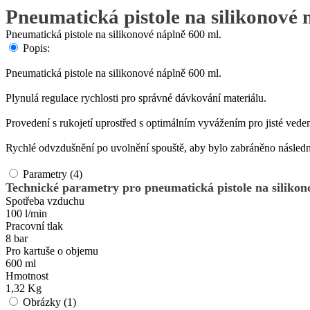
Pneumatická pistole na silikonové 
Pneumatická pistole na silikonové náplně 600 ml.
Popis:
Pneumatická pistole na silikonové náplně 600 ml.
Plynulá regulace rychlosti pro správné dávkování materiálu.
Provedení s rukojetí uprostřed s optimálním vyvážením pro jisté vedení
Rychlé odvzdušnění po uvolnění spouště, aby bylo zabráněno násled
Parametry (4)
Technické parametry pro pneumatická pistole na silikon
Spotřeba vzduchu
100 l/min
Pracovní tlak
8 bar
Pro kartuše o objemu
600 ml
Hmotnost
1,32 Kg
Obrázky (1)