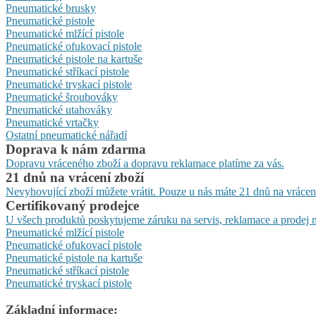
Pneumatické brusky
Pneumatické pistole
Pneumatické mlžící pistole
Pneumatické ofukovací pistole
Pneumatické pistole na kartuše
Pneumatické stříkací pistole
Pneumatické tryskací pistole
Pneumatické šroubováky
Pneumatické utahováky
Pneumatické vrtačky
Ostatní pneumatické nářadí
Doprava k nám zdarma
Dopravu vráceného zboží a dopravu reklamace platíme za vás.
21 dnů na vrácení zboží
Nevyhovující zboží můžete vrátit. Pouze u nás máte 21 dnů na vrácen
Certifikovaný prodejce
U všech produktů poskytujeme záruku na servis, reklamace a prodej n
Pneumatické mlžící pistole
Pneumatické ofukovací pistole
Pneumatické pistole na kartuše
Pneumatické stříkací pistole
Pneumatické tryskací pistole
Základní informace: