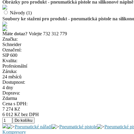
Obrázky pro produkt - pneumatická pistole na silikonové náplně 
Návody (1)
Soubory ke stažení pro produkt - pneumatická pistole na silikono
Máte dotaz?
Volejte 732 312 779
Značka:
Schneider
Označení:
SIP 600
Kvalita:
Profesionální
Záruka:
24 měsíců
Dostupnost:
4 dny
Doprava:
Zdarma
Cena s DPH:
7 274 Kč
6 012 Kč bez DPH
Pneumatické nářadí
Pneumatické pistole
Pneumatické pis
Kompresory