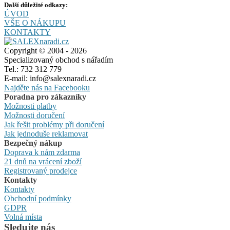
Další důležité odkazy:
ÚVOD
VŠE O NÁKUPU
KONTAKTY
Copyright © 2004 - 2026
Specializovaný obchod s nářadím
Tel.: 732 312 779
E-mail: info@salexnaradi.cz
Najděte nás na Facebooku
Poradna pro zákazníky
Možnosti platby
Možnosti doručení
Jak řešit problémy při doručení
Jak jednoduše reklamovat
Bezpečný nákup
Doprava k nám zdarma
21 dnů na vrácení zboží
Registrovaný prodejce
Kontakty
Kontakty
Obchodní podmínky
GDPR
Volná místa
Sledujte nás