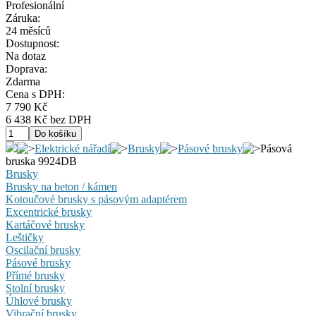
Profesionální
Záruka:
24 měsíců
Dostupnost:
Na dotaz
Doprava:
Zdarma
Cena s DPH:
7 790 Kč
6 438 Kč bez DPH
Elektrické nářadí
Brusky
Pásové brusky
Pásová
bruska 9924DB
Brusky
Brusky na beton / kámen
Kotoučové brusky s pásovým adaptérem
Excentrické brusky
Kartáčové brusky
Leštičky
Oscilační brusky
Pásové brusky
Přímé brusky
Stolní brusky
Úhlové brusky
Vibrační brusky