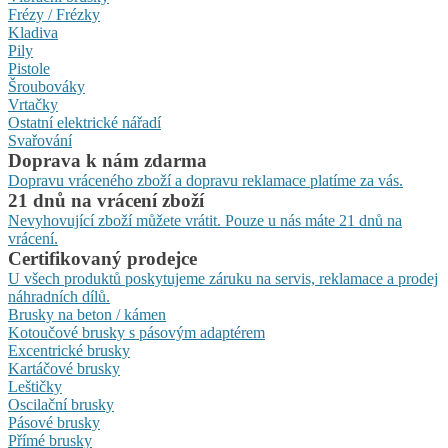
Frézy / Frézky
Kladiva
Pily
Pistole
Šroubováky
Vrtačky
Ostatní elektrické nářadí
Svařování
Doprava k nám zdarma
Dopravu vráceného zboží a dopravu reklamace platíme za vás.
21 dnů na vrácení zboží
Nevyhovující zboží můžete vrátit. Pouze u nás máte 21 dnů na
vrácení.
Certifikovaný prodejce
U všech produktů poskytujeme záruku na servis, reklamace a prodej
náhradních dílů.
Brusky na beton / kámen
Kotoučové brusky s pásovým adaptérem
Excentrické brusky
Kartáčové brusky
Leštičky
Oscilační brusky
Pásové brusky
Přímé brusky