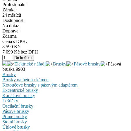
Profesionální
Záruka:
24 měsíců
Dostupnost:
Na dotaz
Doprava:
Zdarma
Cena s DPH:
8 590 Kč
7 099 Kč bez DPH
Elektrické nářadí
Brusky
Pásové brusky
Pásová
bruska 9903
Brusky
Brusky na beton / kámen
Kotoučové brusky s pásovým adaptérem
Excentrické brusky
Kartáčové brusky
Leštičky
Oscilační brusky
Pásové brusky
Přímé brusky
Stolní brusky
Úhlové brusky