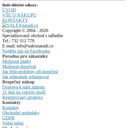
Další důležité odkazy:
ÚVOD
VŠE O NÁKUPU
KONTAKTY
Copyright © 2004 - 2026
Specializovaný obchod s nářadím
Tel.: 732 312 779
E-mail: info@salexnaradi.cz
Najděte nás na Facebooku
Poradna pro zákazníky
Možnosti platby
Možnosti doručení
Jak řešit problémy při doručení
Jak jednoduše reklamovat
Bezpečný nákup
Doprava k nám zdarma
21 dnů na vrácení zboží
Registrovaný prodejce
Kontakty
Kontakty
Obchodní podmínky
GDPR
Volná místa