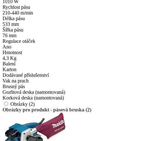
1010 W
Rychlost pásu
210-440 m/min
Délka pásu
533 mm
Šířka pásu
76 mm
Regulace otáček
Ano
Hmotnost
4,3 Kg
Balení
Karton
Dodávané příslušenství
Vak na prach
Brusný pás
Grafitová deska (namontovaná)
Korková deska (namontovaná)
Obrázky (2)
Obrázky pro produkt - pásová bruska (2)