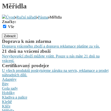
Měřidla
Úvod
Ruční nářadí
Pásma
Měřidla
Značky:
Vše
Zobrazit
Doprava k nám zdarma
Dopravu vráceného zboží a dopravu reklamace platíme za vás.
21 dnů na vrácení zboží
Nevyhovující zboží můžete vrátit. Pouze u nás máte 21 dnů na
vrácení.
Certifikovaný prodejce
U všech produktů poskytujeme záruku na servis, reklamace a prodej
náhradních dílů.
Adaptéry
Bity
Gola sady
Hoblíky
Kladiva a palice
Kleště
Klíče
Měřidla