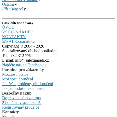
Ostatní
v
Příslušenství
v
Další důležité odkazy:
ÚVOD
VŠE O NÁKUPU
KONTAKTY
Copyright © 2004 - 2026
Specializovaný obchod s nářadím
Tel.: 732 312 779
E-mail: info@salexnaradi.cz
Najděte nás na Facebooku
Poradna pro zákazníky
Možnosti platby
Možnosti doručení
Jak řešit problémy při doručení
Jak jednoduše reklamovat
Bezpečný nákup
Doprava k nám zdarma
21 dnů na vrácení zboží
Registrovaný prodejce
Kontakty
Kontakty