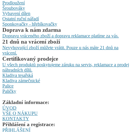
Prodloužení
Šroubováky
Vybavení dílen
Ostatní ruční nářadí
Sponkovačky - hřebíkovačky
Doprava k nám zdarma
Dopravu vráceného zboží a dopravu reklamace platíme za vás.
21 dnů na vrácení zboží
Nevyhovující zboží můžete vrátit. Pouze u nás máte 21 dnů na
vrácení.
Certifikovaný prodejce
U všech produktů poskytujeme záruku na servis, reklamace a prodej
náhradních dílů.
Kladiva tesařská
Kladiva zámečnické
Palice
Paličky
Základní informace:
ÚVOD
VŠE O NÁKUPU
KONTAKTY
Přihlášení a registrace:
PŘIHLÁŠENÍ