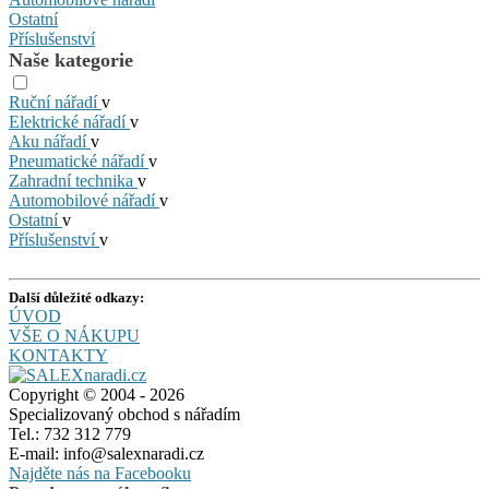
Ostatní
Příslušenství
Naše kategorie
Ruční nářadí
v
Elektrické nářadí
v
Aku nářadí
v
Pneumatické nářadí
v
Zahradní technika
v
Automobilové nářadí
v
Ostatní
v
Příslušenství
v
Další důležité odkazy:
ÚVOD
VŠE O NÁKUPU
KONTAKTY
Copyright © 2004 - 2026
Specializovaný obchod s nářadím
Tel.: 732 312 779
E-mail: info@salexnaradi.cz
Najděte nás na Facebooku