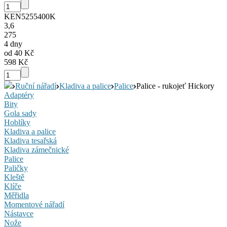
KEN5255400K
3,6
275
4 dny
od 40 Kč
598 Kč
Ruční nářadí
Kladiva a palice
Palice
Palice - rukojeť Hickory
Adaptéry
Bity
Gola sady
Hoblíky
Kladiva a palice
Kladiva tesařská
Kladiva zámečnické
Palice
Paličky
Kleště
Klíče
Měřidla
Momentové nářadí
Nástavce
Nože