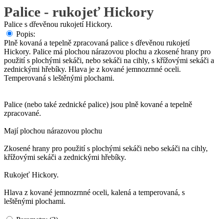
Palice - rukojeť Hickory
Palice s dřevěnou rukojetí Hickory.
Popis:
Plně kovaná a tepelně zpracovaná palice s dřevěnou rukojetí
Hickory. Palice má plochou nárazovou plochu a zkosené hrany pro
použití s plochými sekáči, nebo sekáči na cihly, s křížovými sekáči a
zednickými hřebíky. Hlava je z kované jemnozrnné oceli.
Temperovaná s leštěnými plochami.
Palice (nebo také zednické palice) jsou plně kované a tepelně
zpracované.
Mají plochou nárazovou plochu
Zkosené hrany pro použití s plochými sekáči nebo sekáči na cihly,
křížovými sekáči a zednickými hřebíky.
Rukojeť Hickory.
Hlava z kované jemnozrnné oceli, kalená a temperovaná, s
leštěnými plochami.