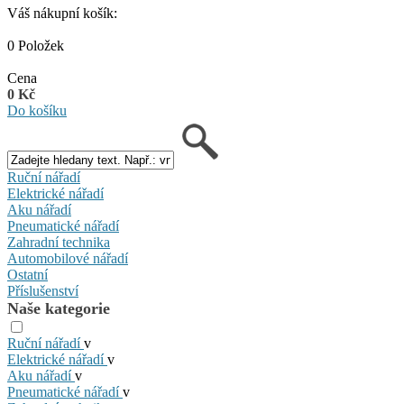
Váš nákupní košík:
0 Položek
Cena
0 Kč
Do košíku
Ruční nářadí
Elektrické nářadí
Aku nářadí
Pneumatické nářadí
Zahradní technika
Automobilové nářadí
Ostatní
Příslušenství
Naše kategorie
Ruční nářadí
v
Elektrické nářadí
v
Aku nářadí
v
Pneumatické nářadí
v