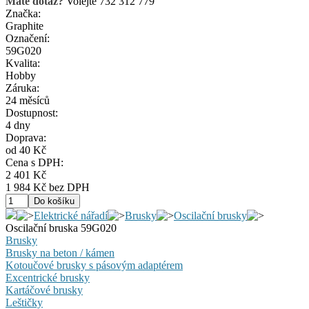
Máte dotaz?
Volejte 732 312 779
Značka:
Graphite
Označení:
59G020
Kvalita:
Hobby
Záruka:
24 měsíců
Dostupnost:
4 dny
Doprava:
od 40 Kč
Cena s DPH:
2 401 Kč
1 984 Kč bez DPH
Elektrické nářadí
Brusky
Oscilační brusky
Oscilační bruska 59G020
Brusky
Brusky na beton / kámen
Kotoučové brusky s pásovým adaptérem
Excentrické brusky
Kartáčové brusky
Leštičky