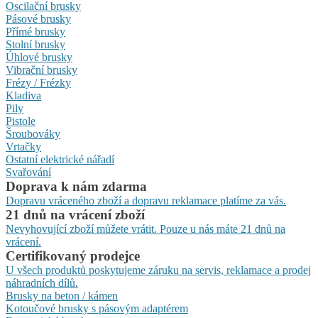
Oscilační brusky
Pásové brusky
Přímé brusky
Stolní brusky
Úhlové brusky
Vibrační brusky
Frézy / Frézky
Kladiva
Pily
Pistole
Šroubováky
Vrtačky
Ostatní elektrické nářadí
Svařování
Doprava k nám zdarma
Dopravu vráceného zboží a dopravu reklamace platíme za vás.
21 dnů na vrácení zboží
Nevyhovující zboží můžete vrátit. Pouze u nás máte 21 dnů na
vrácení.
Certifikovaný prodejce
U všech produktů poskytujeme záruku na servis, reklamace a prodej
náhradních dílů.
Brusky na beton / kámen
Kotoučové brusky s pásovým adaptérem