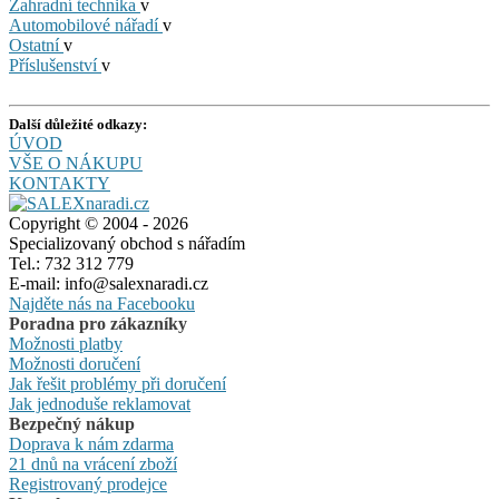
Zahradní technika
v
Automobilové nářadí
v
Ostatní
v
Příslušenství
v
Další důležité odkazy:
ÚVOD
VŠE O NÁKUPU
KONTAKTY
Copyright © 2004 - 2026
Specializovaný obchod s nářadím
Tel.: 732 312 779
E-mail: info@salexnaradi.cz
Najděte nás na Facebooku
Poradna pro zákazníky
Možnosti platby
Možnosti doručení
Jak řešit problémy při doručení
Jak jednoduše reklamovat
Bezpečný nákup
Doprava k nám zdarma
21 dnů na vrácení zboží
Registrovaný prodejce