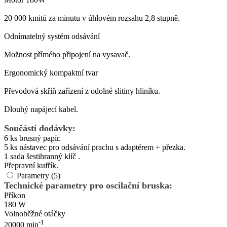
20 000 kmitů za minutu v úhlovém rozsahu 2,8 stupně.
Odnímatelný systém odsávání
Možnost přímého připojení na vysavač.
Ergonomický kompaktní tvar
Převodová skříň zařízení z odolné slitiny hliníku.
Dlouhý napájecí kabel.
Součástí dodávky:
6 ks brusný papír.
5 ks nástavec pro odsávání prachu s adaptérem + přezka.
1 sada šestihranný klíč .
Přepravní kufřík.
Parametry (5)
Technické parametry pro oscilační bruska:
Příkon
180 W
Volnoběžné otáčky
-1
20000 min