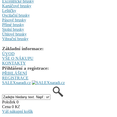
Excentrické brusky
Kartáčové brusky
Leštičky
Oscilační brusky
Pásové brusky
Přímé brusky
Stolní brusky
Úhlové brusky
Vibrační brusky
Základní informace:
ÚVOD
VŠE O NÁKUPU
KONTAKTY
Přihlášení a registrace:
PŘIHLÁŠENÍ
REGISTRACE
SALEXnaradi.cz
Položek 0
Cena 0 Kč
Váš nákupní košík