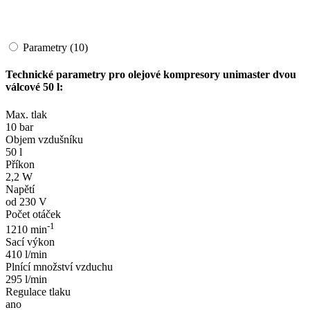
Parametry (10)
Technické parametry pro olejové kompresory unimaster dvou
válcové 50 l:
Max. tlak
10 bar
Objem vzdušníku
50 l
Příkon
2,2 W
Napětí
od 230 V
Počet otáček
-1
1210 min
Sací výkon
410 l/min
Plnící množství vzduchu
295 l/min
Regulace tlaku
ano