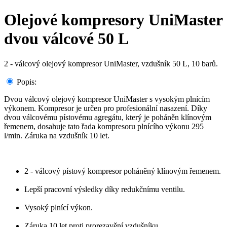
Olejové kompresory UniMaster
dvou válcové 50 L
2 - válcový olejový kompresor UniMaster, vzdušník 50 L, 10 barů.
Popis:
Dvou válcový olejový kompresor UniMaster s vysokým plnícím
výkonem. Kompresor je určen pro profesionální nasazení. Díky
dvou válcovému pístovému agregátu, který je poháněn klínovým
řemenem, dosahuje tato řada kompresoru plnícího výkonu 295
l/min. Záruka na vzdušník 10 let.
2 - válcový pístový kompresor poháněný klínovým řemenem.
Lepší pracovní výsledky díky redukčnímu ventilu.
Vysoký plnící výkon.
Záruka 10 let proti prorezavění vzdušníku.