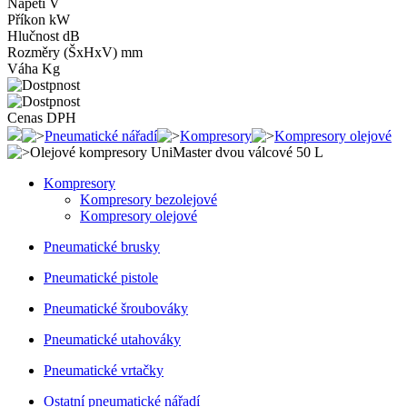
Napětí
V
Příkon
kW
Hlučnost
dB
Rozměry (ŠxHxV)
mm
Váha
Kg
Cena
s DPH
Pneumatické nářadí
Kompresory
Kompresory olejové
Olejové kompresory UniMaster dvou válcové 50 L
Kompresory
Kompresory bezolejové
Kompresory olejové
Pneumatické brusky
Pneumatické pistole
Pneumatické šroubováky
Pneumatické utahováky
Pneumatické vrtačky
Ostatní pneumatické nářadí