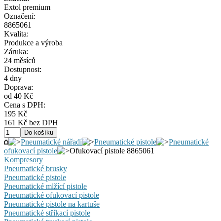
Extol premium
Označení:
8865061
Kvalita:
Produkce a výroba
Záruka:
24 měsíců
Dostupnost:
4 dny
Doprava:
od 40 Kč
Cena s DPH:
195 Kč
161 Kč bez DPH
Pneumatické nářadí
Pneumatické pistole
Pneumatické
ofukovací pistole
Ofukovací pistole 8865061
Kompresory
Pneumatické brusky
Pneumatické pistole
Pneumatické mlžící pistole
Pneumatické ofukovací pistole
Pneumatické pistole na kartuše
Pneumatické stříkací pistole