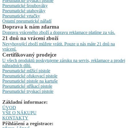
Pneumatické tryskací pistole
Pneumatické šroubováky
Pneumatické utahováky
Pneumatické vrtačky
Ostatní pneumatické nářadí
Doprava k nám zdarma
Dopravu vráceného zboží a dopravu reklamace platíme za vás.
21 dnů na vrácení zboží
Nevyhovující zboží můžete vrátit. Pouze u nás máte 21 dnů na
vrácení.
Certifikovaný prodejce
U všech produktů poskytujeme záruku na servis, reklamace a prodej
náhradních dílů.
Pneumatické mlžící pistole
Pneumatické ofukovací pistole
Pneumatické pistole na kartuše
Pneumatické stříkací pistole
Pneumatické tryskací pistole
Základní informace:
ÚVOD
VŠE O NÁKUPU
KONTAKTY
Přihlášení a registrace: