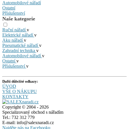
Automobilové nářadí
Ostatní
Příslušenství
Naše kategorie
Ruční nářadí
v
Elektrické nářadí
v
Aku nářadí
v
Pneumatické nářadí
v
Zahradní technika
v
Automobilové nářadí
v
Ostatní
v
Příslušenství
v
Další důležité odkazy:
ÚVOD
VŠE O NÁKUPU
KONTAKTY
Copyright © 2004 - 2026
Specializovaný obchod s nářadím
Tel.: 732 312 779
E-mail: info@salexnaradi.cz
Najděte nás na Facebooku