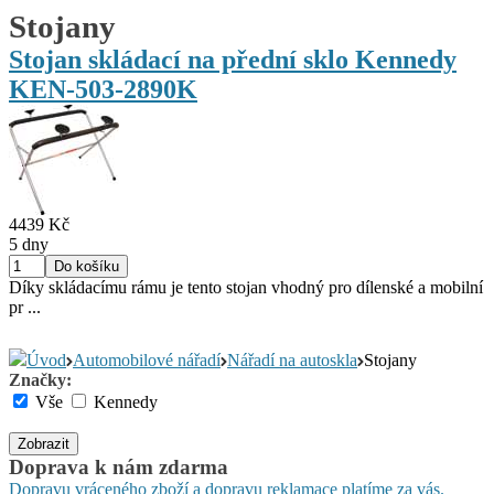
Stojany
Stojan skládací na přední sklo Kennedy
KEN-503-2890K
4439 Kč
5 dny
Díky skládacímu rámu je tento stojan vhodný pro dílenské a mobilní
pr ...
Úvod
Automobilové nářadí
Nářadí na autoskla
Stojany
Značky:
Vše
Kennedy
Zobrazit
Doprava k nám zdarma
Dopravu vráceného zboží a dopravu reklamace platíme za vás.