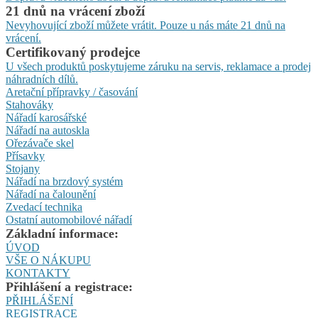
21 dnů na vrácení zboží
Nevyhovující zboží můžete vrátit. Pouze u nás máte 21 dnů na
vrácení.
Certifikovaný prodejce
U všech produktů poskytujeme záruku na servis, reklamace a prodej
náhradních dílů.
Aretační přípravky / časování
Stahováky
Nářadí karosářské
Nářadí na autoskla
Ořezávače skel
Přísavky
Stojany
Nářadí na brzdový systém
Nářadí na čalounění
Zvedací technika
Ostatní automobilové nářadí
Základní informace:
ÚVOD
VŠE O NÁKUPU
KONTAKTY
Přihlášení a registrace:
PŘIHLÁŠENÍ
REGISTRACE