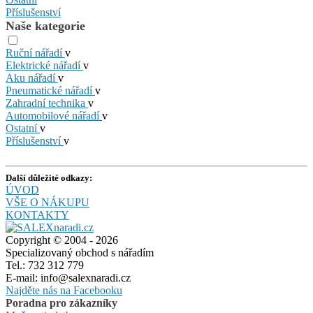
Příslušenství
Naše kategorie
Ruční nářadí
v
Elektrické nářadí
v
Aku nářadí
v
Pneumatické nářadí
v
Zahradní technika
v
Automobilové nářadí
v
Ostatní
v
Příslušenství
v
Další důležité odkazy:
ÚVOD
VŠE O NÁKUPU
KONTAKTY
Copyright © 2004 - 2026
Specializovaný obchod s nářadím
Tel.: 732 312 779
E-mail: info@salexnaradi.cz
Najděte nás na Facebooku
Poradna pro zákazníky