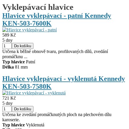
Vyklepávací hlavice
Hlavice vyklepávací - patní Kennedy
KEN-503-7600K
589 Kč
5 dny
Určena k běžné obnově tvaru, profilovaných dílů, zvedání
promáčknu ...
Typ hlavice
Patní
Délka
81 mm
Hlavice vyklepávací - vyklenutá Kennedy
KEN-503-7580K
721 Kč
5 dny
Určena ke zvedání promáčknutých ploch na plechovém dílu
karoserie.
Typ hlavice
Vyklenutá