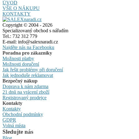
ÚVOD
VŠE O NÁKUPU
KONTAKTY
Copyright © 2004 - 2026
Specializovaný obchod s nářadím
Tel.: 732 312 779
E-mail: info@salexnaradi.cz
Najděte nás na Facebooku
Poradna pro zákazníky
Možnosti platby
Možnosti doručení
Jak řešit problémy při doručení
Jak jednoduše reklamovat
Bezpečný nákup
Doprava k nám zdarma
21 dnů na vrácení zboží
Registrovaný prodejce
Kontakty
Kontakty
Obchodní podmínky
GDPR
Volná místa
Sledujte nás
Blog