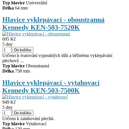
Typ hlavice
Univerzální
Délka
64 mm
Hlavice vyklepávací - oboustranná
Kennedy KEN-503-7520K
695 Kč
5 dny
Určeno k tvarování vypouklých dílů a běžnému vyklepávání
plechový ...
Typ hlavice
Oboustranná
Délka
758 mm
Hlavice vyklepávací - vytahovací
Kennedy KEN-503-7500K
949 Kč
5 dny
Určeno k zatahování plechů.
Typ hlavice
Vytahovací
Délka
120 mm