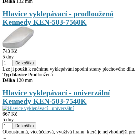
Délka
132 mm
Hlavice vyklepávací - prodloužená
Kennedy KEN-503-7560K
743 Kč
5 dny
Lze ji použít k ručnímu vyklepávání spodní strany plechového dílu.
Typ hlavice
Prodloužená
Délka
120 mm
Hlavice vyklepávací - univerzální
Kennedy KEN-503-7540K
667 Kč
5 dny
Oboustranná, víceúčelová, využívá hranu, která je nejvhodnější pro
...