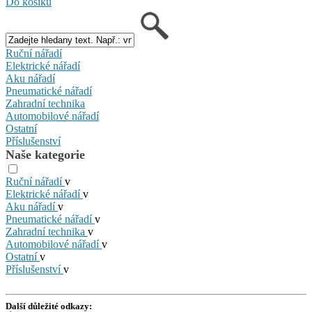
Do košíku
Ruční nářadí
Elektrické nářadí
Aku nářadí
Pneumatické nářadí
Zahradní technika
Automobilové nářadí
Ostatní
Příslušenství
Naše kategorie
Ruční nářadí
v
Elektrické nářadí
v
Aku nářadí
v
Pneumatické nářadí
v
Zahradní technika
v
Automobilové nářadí
v
Ostatní
v
Příslušenství
v
Další důležité odkazy: