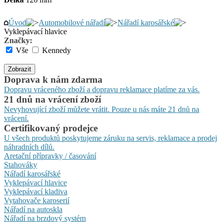
Úvod
Automobilové nářadí
Nářadí karosářské
Vyklepávací hlavice
Značky:
Vše
Kennedy
Zobrazit
Doprava k nám zdarma
Dopravu vráceného zboží a dopravu reklamace platíme za vás.
21 dnů na vrácení zboží
Nevyhovující zboží můžete vrátit. Pouze u nás máte 21 dnů na
vrácení.
Certifikovaný prodejce
U všech produktů poskytujeme záruku na servis, reklamace a prodej
náhradních dílů.
Aretační přípravky / časování
Stahováky
Nářadí karosářské
Vyklepávací hlavice
Vyklepávací kladiva
Vytahovače karoserií
Nářadí na autoskla
Nářadí na brzdový systém