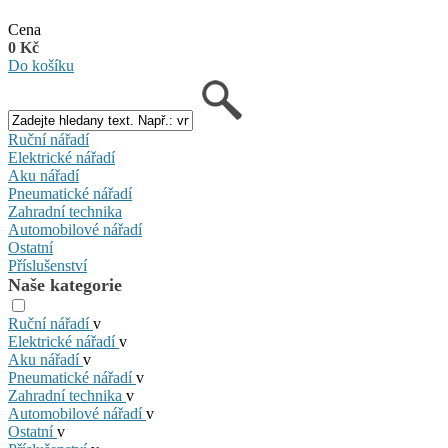
Cena
0 Kč
Do košíku
Ruční nářadí
Elektrické nářadí
Aku nářadí
Pneumatické nářadí
Zahradní technika
Automobilové nářadí
Ostatní
Příslušenství
Naše kategorie
Ruční nářadí
v
Elektrické nářadí
v
Aku nářadí
v
Pneumatické nářadí
v
Zahradní technika
v
Automobilové nářadí
v
Ostatní
v