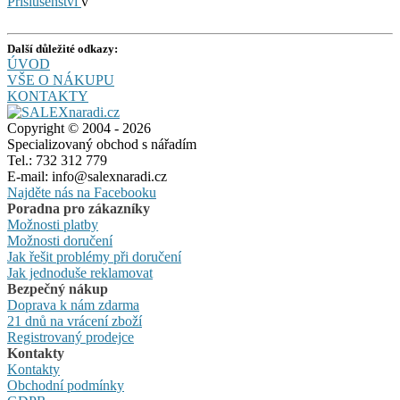
Příslušenství
v
Další důležité odkazy:
ÚVOD
VŠE O NÁKUPU
KONTAKTY
Copyright © 2004 - 2026
Specializovaný obchod s nářadím
Tel.: 732 312 779
E-mail: info@salexnaradi.cz
Najděte nás na Facebooku
Poradna pro zákazníky
Možnosti platby
Možnosti doručení
Jak řešit problémy při doručení
Jak jednoduše reklamovat
Bezpečný nákup
Doprava k nám zdarma
21 dnů na vrácení zboží
Registrovaný prodejce
Kontakty
Kontakty
Obchodní podmínky