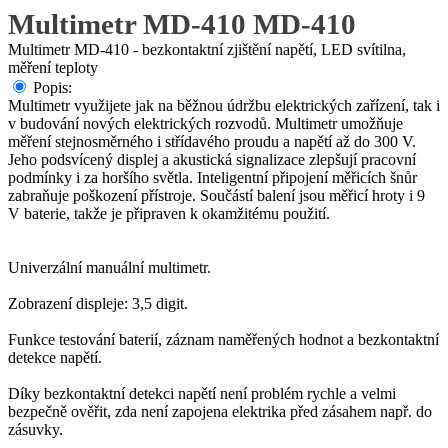
Multimetr MD-410 MD-410
Multimetr MD-410 - bezkontaktní zjištění napětí, LED svítilna,
měření teploty
Popis:
Multimetr využijete jak na běžnou údržbu elektrických zařízení, tak i
v budování nových elektrických rozvodů. Multimetr umožňuje
měření stejnosměrného i střídavého proudu a napětí až do 300 V.
Jeho podsvícený displej a akustická signalizace zlepšují pracovní
podmínky i za horšího světla. Inteligentní připojení měřicích šnůr
zabraňuje poškození přístroje. Součástí balení jsou měřicí hroty i 9
V baterie, takže je připraven k okamžitému použití.
Univerzální manuální multimetr.
Zobrazení displeje: 3,5 digit.
Funkce testování baterií, záznam naměřených hodnot a bezkontaktní
detekce napětí.
Díky bezkontaktní detekci napětí není problém rychle a velmi
bezpečně ověřit, zda není zapojena elektrika před zásahem např. do
zásuvky.