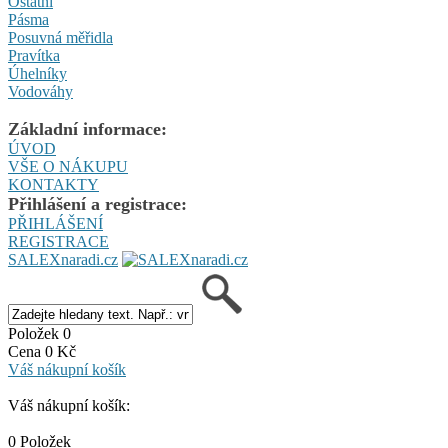
Ostatní
Pásma
Posuvná měřidla
Pravítka
Úhelníky
Vodováhy
Základní informace:
ÚVOD
VŠE O NÁKUPU
KONTAKTY
Přihlášení a registrace:
PŘIHLÁŠENÍ
REGISTRACE
SALEXnaradi.cz
Položek 0
Cena 0 Kč
Váš nákupní košík
Váš nákupní košík:
0 Položek