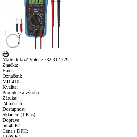
Máte dotaz?
Volejte 732 312 779
Značka:
Emos
Označení:
MD-410
Kvalita:
Produkce a výroba
Záruka:
24 měsíců
Dostupnost:
Skladem
(1 Kus)
Doprava:
od 40 Kč
Cena s DPH:
1 068 Kč