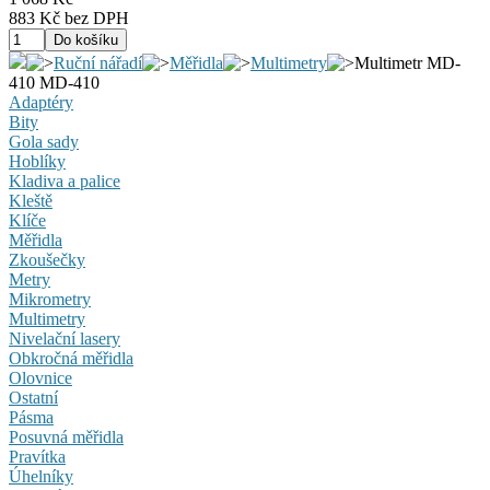
883 Kč bez DPH
Ruční nářadí
Měřidla
Multimetry
Multimetr MD-
410 MD-410
Adaptéry
Bity
Gola sady
Hoblíky
Kladiva a palice
Kleště
Klíče
Měřidla
Zkoušečky
Metry
Mikrometry
Multimetry
Nivelační lasery
Obkročná měřidla
Olovnice
Ostatní
Pásma
Posuvná měřidla
Pravítka
Úhelníky