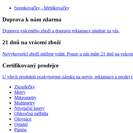
Sponkovačky - hřebíkovačky
Doprava k nám zdarma
Dopravu vráceného zboží a dopravu reklamace platíme za vás.
21 dnů na vrácení zboží
Nevyhovující zboží můžete vrátit. Pouze u nás máte 21 dnů na vrácen
Certifikovaný prodejce
U všech produktů poskytujeme záruku na servis, reklamace a prodej n
Zkoušečky
Metry
Mikrometry
Multimetry
Nivelační lasery
Obkročná měřidla
Olovnice
Ostatní
Pásma