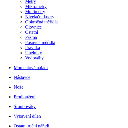
Metry
Mikrometry
Multimetry
Nivelační lasery
Obkročná měřidla
Olovnice
Ostatní
Pásma
Posuvná měřidla
Pravítka
Úhelníky
Vodováhy
Momentové nářadí
Nástavce
Nože
Prodloužení
Šroubováky
Vybavení dílen
Ostatní ruční nářadí