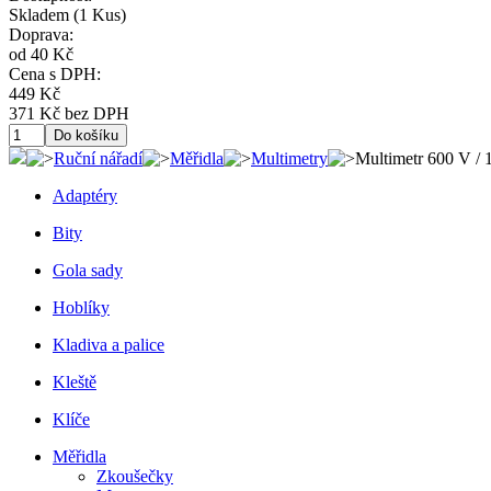
Skladem
(1 Kus)
Doprava:
od 40 Kč
Cena s DPH:
449 Kč
371 Kč bez DPH
Ruční nářadí
Měřidla
Multimetry
Multimetr 600 V /
Adaptéry
Bity
Gola sady
Hoblíky
Kladiva a palice
Kleště
Klíče
Měřidla
Zkoušečky