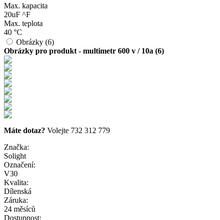
Max. kapacita
20uF ^F
Max. teplota
40 °C
Obrázky (6)
Obrázky pro produkt - multimetr 600 v / 10a (6)
Máte dotaz?
Volejte 732 312 779
Značka:
Solight
Označení:
V30
Kvalita:
Dílenská
Záruka:
24 měsíců
Dostupnost: