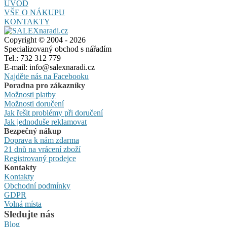
ÚVOD
VŠE O NÁKUPU
KONTAKTY
Copyright © 2004 - 2026
Specializovaný obchod s nářadím
Tel.: 732 312 779
E-mail: info@salexnaradi.cz
Najděte nás na Facebooku
Poradna pro zákazníky
Možnosti platby
Možnosti doručení
Jak řešit problémy při doručení
Jak jednoduše reklamovat
Bezpečný nákup
Doprava k nám zdarma
21 dnů na vrácení zboží
Registrovaný prodejce
Kontakty
Kontakty
Obchodní podmínky
GDPR
Volná místa
Sledujte nás
Blog