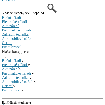
Do košíku
Ruční nářadí
Elektrické nářadí
Aku nářadí
Pneumatické nářadí
Zahradní technika
Automobilové nářadí
Ostatní
Příslušenství
Naše kategorie
Ruční nářadí
v
Elektrické nářadí
v
Aku nářadí
v
Pneumatické nářadí
v
Zahradní technika
v
Automobilové nářadí
v
Ostatní
v
Příslušenství
v
Další důležité odkazy: