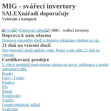
MIG - svářecí invertory
SALEXnářadí doporučuje
Vybírejte z kategorií
Úvod
Elektrické nářadí
MIG - svářecí invertory
Doprava k nám zdarma
Dopravu vráceného zboží a dopravu reklamace platíme za vás.
21 dnů na vrácení zboží
Nevyhovující zboží můžete vrátit. Pouze u nás máte 21 dnů na
vrácení.
Certifikovaný prodejce
U všech produktů poskytujeme záruku na servis, reklamace a prodej
náhradních dílů.
Brusky
Frézy / Frézky
Kladiva
Pily
Pistole
Šroubováky
Vrtačky
Ostatní elektrické nářadí
Svařování